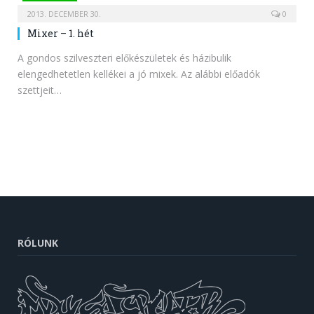
2013. DECEMBER 30.
0
Mixer – 1. hét
A gondos szilveszteri előkészületek és házibulik
elengedhetetlen kellékei a jó mixek. Az alábbi előadók
szettjeit…
RÓLUNK