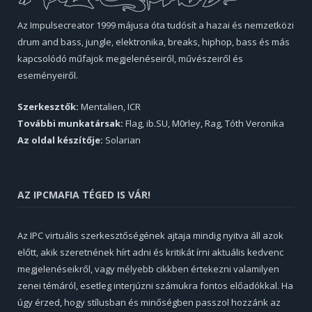
Az Impulsecreator 1999 májusa óta tudósít a hazai és nemzetközi
drum and bass, jungle, elektronika, breaks, hiphop, bass és más
kapcsolódó műfajok megjelenéseiről, művészeiről és
eseményeiről.
Szerkesztők:
Mentalien, ICR
További munkatársak:
Flag, ib.SU, M0rley, Rag, Tóth Veronika
Az oldal készítője:
Solarian
AZ IPCMAFIA TÉGED IS VÁR!
Az IPC virtuális szerkesztőségének ajtaja mindig nyitva áll azok
előtt, akik szeretnének hírt adni és kritikát írni aktuális kedvenc
megjelenéseikről, vagy mélyebb cikkben értekezni valamilyen
zenei témáról, esetleg interjúzni számukra fontos előadókkal. Ha
úgy érzed, hogy stílusban és minőségben passzol hozzánk az