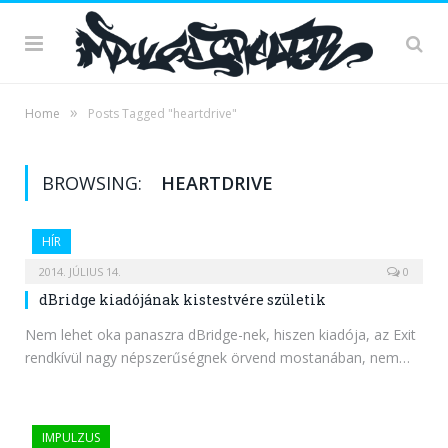
»
Home
Posts Tagged "heartdrive"
BROWSING:
HEARTDRIVE
HÍR
2014. JÚLIUS 14.
0
dBridge kiadójának kistestvére születik
Nem lehet oka panaszra dBridge-nek, hiszen kiadója, az Exit
rendkívül nagy népszerűségnek örvend mostanában, nem…
IMPULZUS