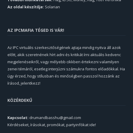
Az oldal készítője:
Solarian
AZ IPCMAFIA TÉGED IS VÁR!
Az IPC virtuális szerkesztőségének ajtaja mindig nyitva áll azok
előtt, akik szeretnének hírt adni és kritikát írni aktuális kedvenc
megjelenéseikről, vagy mélyebb cikkben értekezni valamilyen
zenei témáról, esetleg interjúzni számukra fontos előadókkal. Ha
úgy érzed, hogy stílusban és minőségben passzol hozzánk az
írásod, jelentkezz!
KÖZÉRDEKŰ
Kapcsolat:
drumandbasshu@gmail.com
Kérdéseket, írásokat, promókat, partyinfókat ide!