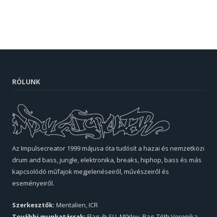
RÓLUNK
Az Impulsecreator 1999 májusa óta tudósít a hazai és nemzetközi
drum and bass, jungle, elektronika, breaks, hiphop, bass és más
kapcsolódó műfajok megjelenéseiről, művészeiről és
eseményeiről.
Szerkesztők:
Mentalien, ICR
További munkatársak:
Flag, ib.SU, M0rley, Rag, Tóth Veronika