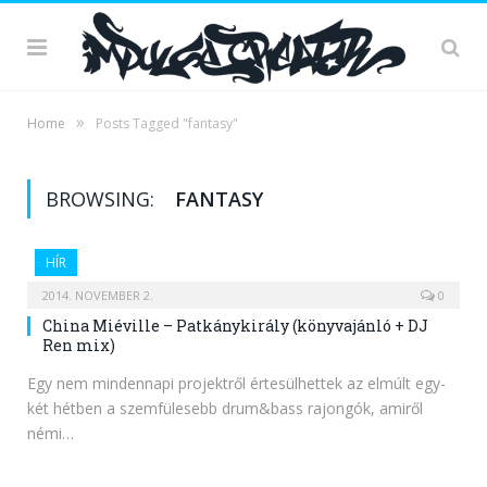
»
Home
Posts Tagged "fantasy"
BROWSING:
FANTASY
HÍR
2014. NOVEMBER 2.
0
China Miéville – Patkánykirály (könyvajánló + DJ
Ren mix)
Egy nem mindennapi projektről értesülhettek az elmúlt egy-
két hétben a szemfülesebb drum&bass rajongók, amiről
némi…