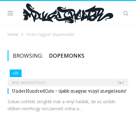
»
Home
Posts Tagged "dopemonks"
BROWSING:
DOPEMONKS
HÍR
2012. AUGUSZTUS 27.
0
UnderHundredCuts – újabb magyar vinyl megjelenés!
Sokan sokfelé zengték már a vinyl halálát, de az utóbbi
időben nemhogy visszaesett volna a…