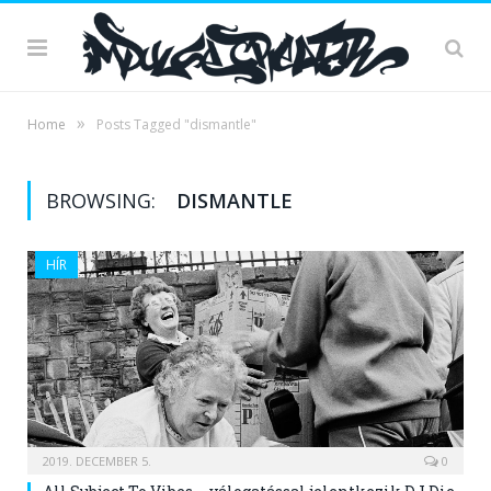
»
Home
Posts Tagged "dismantle"
BROWSING:
DISMANTLE
HÍR
2019. DECEMBER 5.
0