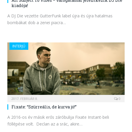
All Subject To Vibes – válogatással jelentkezik DJ Die
kiadója!
A DJ Die vezette GutterFunk label újra és újra hatalmas
bombákat dob a zenei piacra…
INTERJÚ
2017. FEBRUÁR 8.
0
Fixate: “Szürreális, de kurva jó!”
A 2016-os év másik erős záróbulija Fixate Instant-beli
föllépése volt. Declan az a srác, akire…