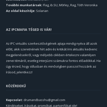
További munkatársak:
Flag, ib.SU, M0rley, Rag, Tóth Veronika
Az oldal készítője:
Solarian
AZ IPCMAFIA TÉGED IS VÁR!
Az IPC virtuális szerkesztőségének ajtaja mindig nyitva áll azok
előtt, akik szeretnének hírt adni és kritikát írni aktuális kedvenc
megjelenéseikről, vagy mélyebb cikkben értekezni valamilyen
zenei témáról, esetleg interjúzni számukra fontos előadókkal. Ha
úgy érzed, hogy stílusban és minőségben passzol hozzánk az
írásod, jelentkezz!
KÖZÉRDEKŰ
Kapcsolat:
drumandbasshu@gmail.com
Kérdéseket, írásokat, promókat, partyinfókat ide!