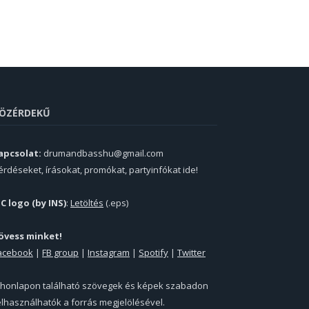
ÖZÉRDEKŰ
apcsolat:
drumandbasshu@gmail.com
érdéseket, írásokat, promókat, partyinfókat ide!
PC logo (by INS)
:
Letöltés
(.eps)
övess minket!
acebook
|
FB group
|
Instagram
|
Spotify
|
Twitter
 honlapon található szövegek és képek szabadon
elhasználhatók a forrás megjelölésével.