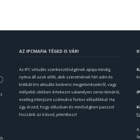
AZ IPCMAFIA TÉGED IS VÁR!
K
Az IPC virtuális szerkesztőségének ajtaja mindig
K
nyitva áll azok előtt, akik szeretnének hírt adni és
K
kritikát írni aktuális kedvenc megjelenéseikről, vagy
mélyebb cikkben értekezni valamilyen zenei témáról,
I
és
esetleg interjúzni számukra fontos előadókkal. Ha
úgy érzed, hogy stílusban és minőségben passzol
K
hozzánk az írásod, jelentkezz!
F
A
f
th