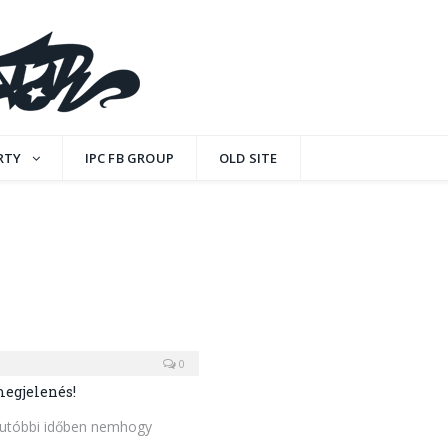
RTY
IPC FB GROUP
OLD SITE
0
egjelenés!
z utóbbi időben nemhogy