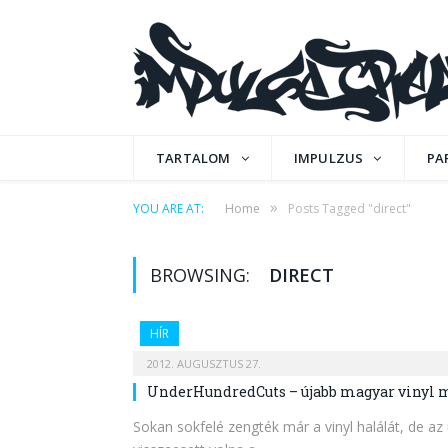
TARTALOM
IMPULZUS
PA
»
YOU ARE AT:
Home
Posts Tagged "direct"
BROWSING:
DIRECT
HÍR
2012. AUGUSZTUS 27.
UnderHundredCuts – újabb magyar vinyl m
Sokan sokfelé zengték már a vinyl halálát, de a