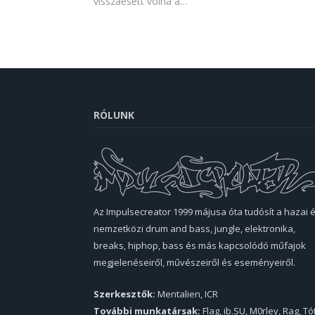
visszaesett volna a…
RÓLUNK
Az Impulsecreator 1999 májusa óta tudósít a hazai 
nemzetközi drum and bass, jungle, elektronika,
breaks, hiphop, bass és más kapcsolódó műfajok
megjelenéseiről, művészeiről és eseményeiről.
Szerkesztők:
Mentalien, ICR
További munkatársak:
Flag, ib.SU, M0rley, Rag, Tó