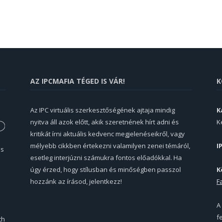
AZ IPCMAFIA TÉGED IS VÁR!
K
Az IPC virtuális szerkesztőségének ajtaja mindig
K
nyitva áll azok előtt, akik szeretnének hírt adni és
K
kritikát írni aktuális kedvenc megjelenéseikről, vagy
mélyebb cikkben értekezni valamilyen zenei témáról,
I
és
esetleg interjúzni számukra fontos előadókkal. Ha
úgy érzed, hogy stílusban és minőségben passzol
K
hozzánk az írásod, jelentkezz!
F
A
f
th