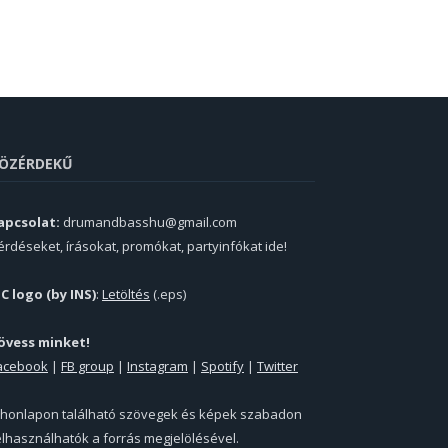
ÖZÉRDEKŰ
apcsolat:
drumandbasshu@gmail.com
érdéseket, írásokat, promókat, partyinfókat ide!
PC logo (by INS)
:
Letöltés
(.eps)
övess minket!
acebook
|
FB group
|
Instagram
|
Spotify
|
Twitter
 honlapon található szövegek és képek szabadon
elhasználhatók a forrás megjelölésével.