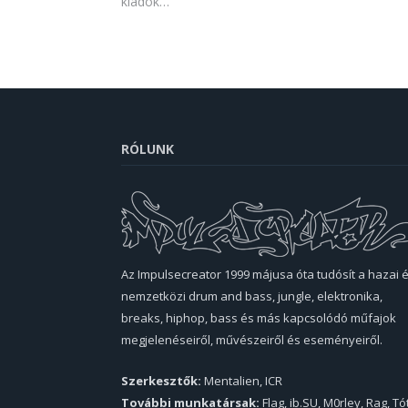
kiadók…
RÓLUNK
Az Impulsecreator 1999 májusa óta tudósít a hazai 
nemzetközi drum and bass, jungle, elektronika,
breaks, hiphop, bass és más kapcsolódó műfajok
megjelenéseiről, művészeiről és eseményeiről.
Szerkesztők:
Mentalien, ICR
További munkatársak:
Flag, ib.SU, M0rley, Rag, Tó