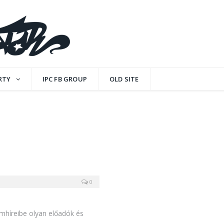
RTY
IPC FB GROUP
OLD SITE
0
lámhíreibe olyan előadók és