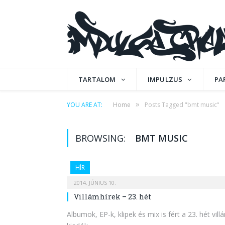
TARTALOM
IMPULZUS
PA
»
YOU ARE AT:
Home
Posts Tagged "bmt music"
BROWSING:
BMT MUSIC
HÍR
2014. JÚNIUS 10.
Villámhírek – 23. hét
Albumok, EP-k, klipek és mix is fért a 23. hét vil