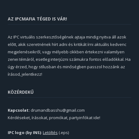
AZ IPCMAFIA TÉGED IS VÁR!
Az IPC virtuális szerkesztőségének ajtaja mindig nyitva áll azok
előtt, akik szeretnének hírt adni és kritikát írni aktuális kedvenc
megjelenéseikről, vagy mélyebb cikkben értekezni valamilyen
zenei témáról, esetleg interjúzni számukra fontos előadókkal. Ha
úgy érzed, hogy stílusban és minőségben passzol hozzánk az
írásod, jelentkezz!
KÖZÉRDEKŰ
Kapcsolat:
drumandbasshu@gmail.com
Kérdéseket, írásokat, promókat, partyinfókat ide!
IPC logo (by INS)
:
Letöltés
(.eps)