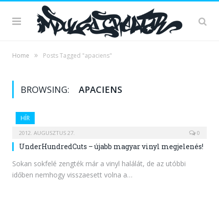
»
Home
Posts Tagged "apaciens"
BROWSING:
APACIENS
HÍR
2012. AUGUSZTUS 27.
0
UnderHundredCuts – újabb magyar vinyl megjelenés!
Sokan sokfelé zengték már a vinyl halálát, de az utóbbi
időben nemhogy visszaesett volna a…