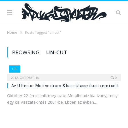
»
Home
Posts Tagged "un-cut"
BROWSING:
UN-CUT
HÍR
2012. OKTÓBER 18.
0
Az Ulterior Motive drum & bass klasszikust remixelt
Október 22-én jelenik meg az új Metalheadz kiadvány, mely
egy kis visszatekintés 2001-be. Ebben az évben…