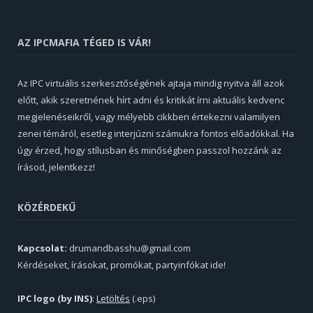
AZ IPCMAFIA TÉGED IS VÁR!
Az IPC virtuális szerkesztőségének ajtaja mindig nyitva áll azok
előtt, akik szeretnének hírt adni és kritikát írni aktuális kedvenc
megjelenéseikről, vagy mélyebb cikkben értekezni valamilyen
zenei témáról, esetleg interjúzni számukra fontos előadókkal. Ha
úgy érzed, hogy stílusban és minőségben passzol hozzánk az
írásod, jelentkezz!
KÖZÉRDEKŰ
Kapcsolat:
drumandbasshu@gmail.com
Kérdéseket, írásokat, promókat, partyinfókat ide!
IPC logo (by INS)
:
Letöltés
(.eps)