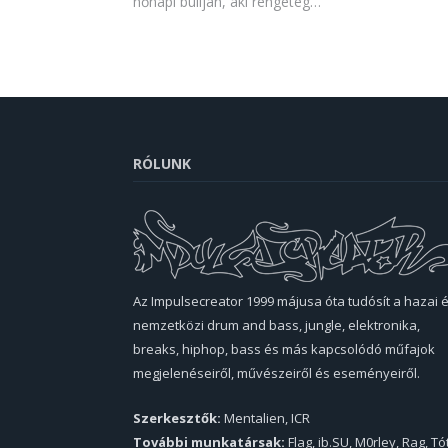
nőnapi buliján, aki rengeteg…
RÓLUNK
Az Impulsecreator 1999 májusa óta tudósít a hazai 
nemzetközi drum and bass, jungle, elektronika,
breaks, hiphop, bass és más kapcsolódó műfajok
megjelenéseiről, művészeiről és eseményeiről.
Szerkesztők:
Mentalien, ICR
További munkatársak:
Flag, ib.SU, M0rley, Rag, Tó