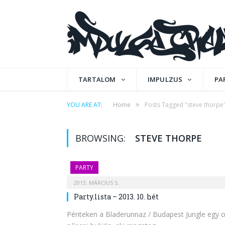
TARTALOM
IMPULZUS
PA
»
YOU ARE AT:
Home
Posts Tagged "steve thorpe
BROWSING:
STEVE THORPE
PARTY
2013. MÁRCIUS 5.
Party.lista – 2013. 10. hét
Pénteken a Bladerunnaz / Budapest Jungle egy o