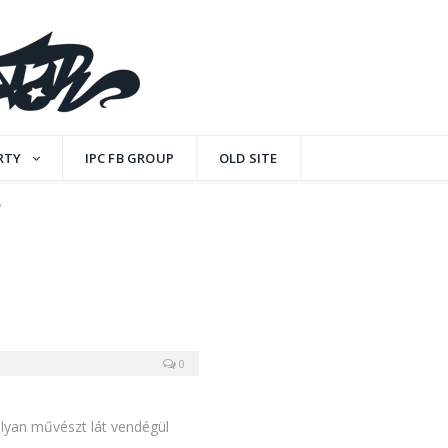
RTY
IPC FB GROUP
OLD SITE
"
0
lyan művészt lát vendégül