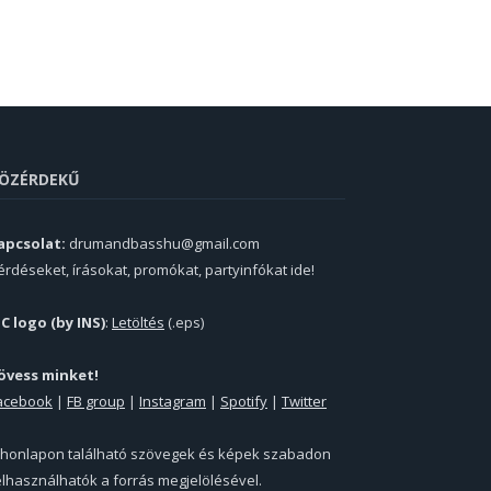
ÖZÉRDEKŰ
apcsolat:
drumandbasshu@gmail.com
érdéseket, írásokat, promókat, partyinfókat ide!
PC logo (by INS)
:
Letöltés
(.eps)
övess minket!
acebook
|
FB group
|
Instagram
|
Spotify
|
Twitter
 honlapon található szövegek és képek szabadon
elhasználhatók a forrás megjelölésével.