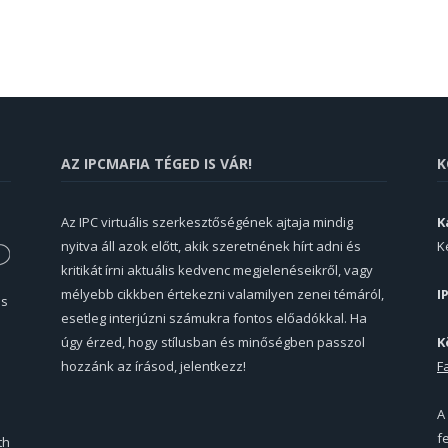
AZ IPCMAFIA TÉGED IS VÁR!
K
Az IPC virtuális szerkesztőségének ajtaja mindig
K
nyitva áll azok előtt, akik szeretnének hírt adni és
K
kritikát írni aktuális kedvenc megjelenéseikről, vagy
mélyebb cikkben értekezni valamilyen zenei témáról,
I
és
esetleg interjúzni számukra fontos előadókkal. Ha
úgy érzed, hogy stílusban és minőségben passzol
K
hozzánk az írásod, jelentkezz!
F
A
f
th