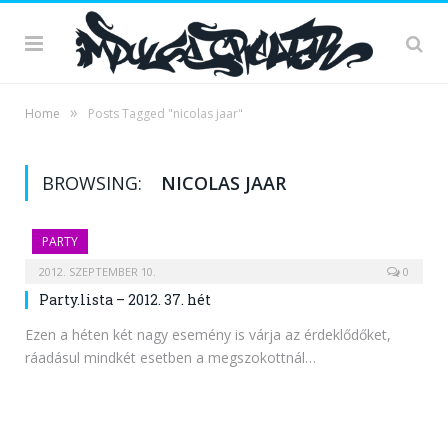
»
Home
Posts Tagged "nicolas jaar"
BROWSING:
NICOLAS JAAR
PARTY
2012. SZEPTEMBER 10.
0
Party.lista – 2012. 37. hét
Ezen a héten két nagy esemény is várja az érdeklődőket,
ráadásul mindkét esetben a megszokottnál…