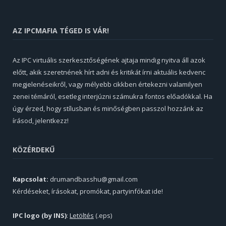
AZ IPCMAFIA TÉGED IS VÁR!
Az IPC virtuális szerkesztőségének ajtaja mindig nyitva áll azok
előtt, akik szeretnének hírt adni és kritikát írni aktuális kedvenc
megjelenéseikről, vagy mélyebb cikkben értekezni valamilyen
zenei témáról, esetleg interjúzni számukra fontos előadókkal. Ha
úgy érzed, hogy stílusban és minőségben passzol hozzánk az
írásod, jelentkezz!
KÖZÉRDEKŰ
Kapcsolat:
drumandbasshu@gmail.com
Kérdéseket, írásokat, promókat, partyinfókat ide!
IPC logo (by INS)
:
Letöltés
(.eps)