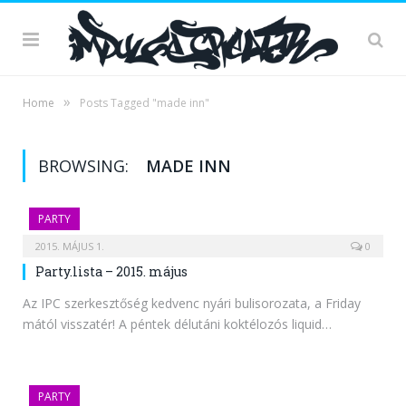
»
Home
Posts Tagged "made inn"
BROWSING:
MADE INN
PARTY
2015. MÁJUS 1.
0
Party.lista – 2015. május
Az IPC szerkesztőség kedvenc nyári bulisorozata, a Friday
mától visszatér! A péntek délutáni koktélozós liquid…
PARTY