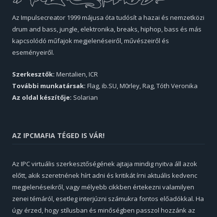
Az Impulsecreator 1999 májusa óta tudósít a hazai és nemzetközi
drum and bass, jungle, elektronika, breaks, hiphop, bass és más
kapcsolódó műfajok megjelenéseiről, művészeiről és
eseményeiről.
Szerkesztők:
Mentalien, ICR
További munkatársak:
Flag, ib.SU, M0rley, Rag, Tóth Veronika
Az oldal készítője:
Solarian
AZ IPCMAFIA TÉGED IS VÁR!
Az IPC virtuális szerkesztőségének ajtaja mindig nyitva áll azok
előtt, akik szeretnének hírt adni és kritikát írni aktuális kedvenc
megjelenéseikről, vagy mélyebb cikkben értekezni valamilyen
zenei témáról, esetleg interjúzni számukra fontos előadókkal. Ha
úgy érzed, hogy stílusban és minőségben passzol hozzánk az