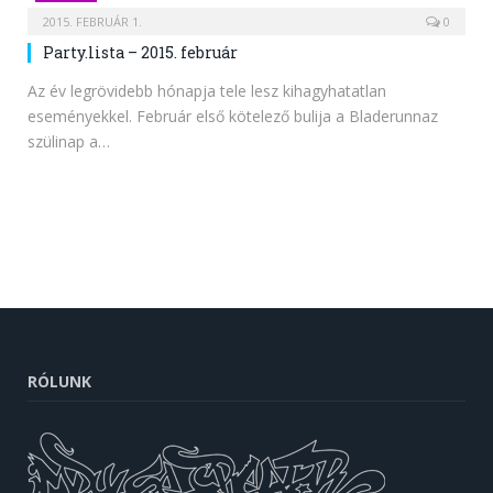
2015. FEBRUÁR 1.
0
Party.lista – 2015. február
Az év legrövidebb hónapja tele lesz kihagyhatatlan
eseményekkel. Február első kötelező bulija a Bladerunnaz
szülinap a…
RÓLUNK