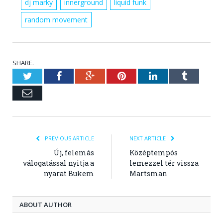
dj marky
innerground
liquid funk
random movement
SHARE.
Twitter
Facebook
Google+
Pinterest
LinkedIn
Tumblr
Email
PREVIOUS ARTICLE
NEXT ARTICLE
Új, felemás
Középtempós
válogatással nyitja a
lemezzel tér vissza
nyarat Bukem
Martsman
ABOUT AUTHOR