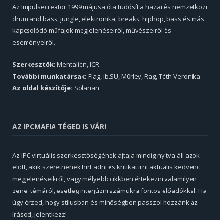
Az Impulsecreator 1999 májusa óta tudósít a hazai és nemzetközi
drum and bass, jungle, elektronika, breaks, hiphop, bass és más
kapcsolódó műfajok megjelenéseiről, művészeiről és
eseményeiről.
Szerkesztők:
Mentalien, ICR
További munkatársak:
Flag, ib.SU, M0rley, Rag, Tóth Veronika
Az oldal készítője:
Solarian
AZ IPCMAFIA TÉGED IS VÁR!
Az IPC virtuális szerkesztőségének ajtaja mindig nyitva áll azok
előtt, akik szeretnének hírt adni és kritikát írni aktuális kedvenc
megjelenéseikről, vagy mélyebb cikkben értekezni valamilyen
zenei témáról, esetleg interjúzni számukra fontos előadókkal. Ha
úgy érzed, hogy stílusban és minőségben passzol hozzánk az
írásod, jelentkezz!