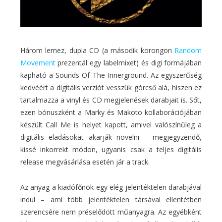
Három lemez, dupla CD (a második korongon
Random
Movement
prezentál egy labelmixet) és digi formájában
kapható a Sounds Of The Innerground. Az egyszerűség
kedvéért a digitális verziót vesszük górcső alá, hiszen ez
tartalmazza a vinyl és CD megjelenések darabjait is. Sőt,
ezen bónuszként a Marky és Makoto kollaborációjában
készült Call Me is helyet kapott, amivel valószínűleg a
digitális eladásokat akarják növelni – megjegyzendő,
kissé inkorrekt módon, ugyanis csak a teljes digitális
release megvásárlása esetén jár a track.
Az anyag a kiadófőnök egy elég jelentéktelen darabjával
indul – ami több jelentéktelen társával ellentétben
szerencsére nem préselődött műanyagra. Az egyébként