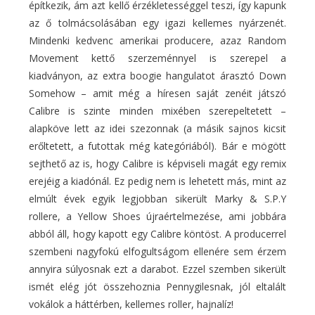
építkezik, ám azt kellő érzékletességgel teszi, így kapunk
az ő tolmácsolásában egy igazi kellemes nyárzenét.
Mindenki kedvenc amerikai producere, azaz Random
Movement kettő szerzeménnyel is szerepel a
kiadványon, az extra boogie hangulatot árasztó Down
Somehow – amit még a híresen saját zenéit játszó
Calibre is szinte minden mixében szerepeltetett –
alapköve lett az idei szezonnak (a másik sajnos kicsit
erőltetett, a futottak még kategóriából). Bár e mögött
sejthető az is, hogy Calibre is képviseli magát egy remix
erejéig a kiadónál. Ez pedig nem is lehetett más, mint az
elmúlt évek egyik legjobban sikerült Marky & S.P.Y
rollere, a Yellow Shoes újraértelmezése, ami jobbára
abból áll, hogy kapott egy Calibre köntöst. A producerrel
szembeni nagyfokú elfogultságom ellenére sem érzem
annyira súlyosnak ezt a darabot. Ezzel szemben sikerült
ismét elég jót összehoznia Pennygilesnak, jól eltalált
vokálok a háttérben, kellemes roller, hajnalíz!