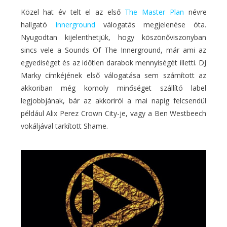
Közel hat év telt el az első
The Master Plan
névre
hallgató
Innerground
válogatás megjelenése óta.
Nyugodtan kijelenthetjük, hogy köszönőviszonyban
sincs vele a Sounds Of The Innerground, már ami az
egyediséget és az időtlen darabok mennyiségét illetti. DJ
Marky címkéjének első válogatása sem számított az
akkoriban még komoly minőséget szállító label
legjobbjának, bár az akkoriról a mai napig felcsendül
például Alix Perez Crown City-je, vagy a Ben Westbeech
vokáljával tarkított Shame.