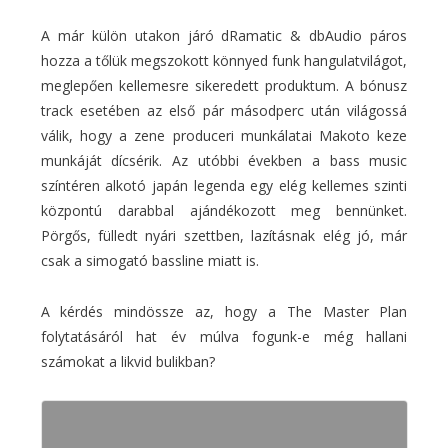
A már külön utakon járó dRamatic & dbAudio páros
hozza a tőlük megszokott könnyed funk hangulatvilágot,
meglepően kellemesre sikeredett produktum. A bónusz
track esetében az első pár másodperc után világossá
válik, hogy a zene produceri munkálatai Makoto keze
munkáját dícsérik. Az utóbbi években a bass music
színtéren alkotó japán legenda egy elég kellemes szinti
központú darabbal ajándékozott meg bennünket.
Pörgős, fülledt nyári szettben, lazításnak elég jó, már
csak a simogató bassline miatt is.
A kérdés mindössze az, hogy a The Master Plan
folytatásáról hat év múlva fogunk-e még hallani
számokat a likvid bulikban?