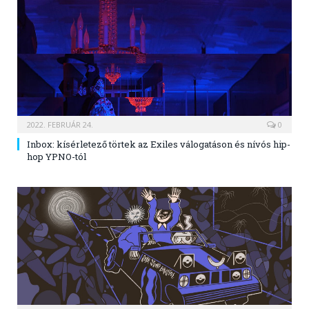
2022. FEBRUÁR 24.
0
Inbox: kísérletező törtek az Exiles válogatáson és nívós hip-
hop YPNO-tól