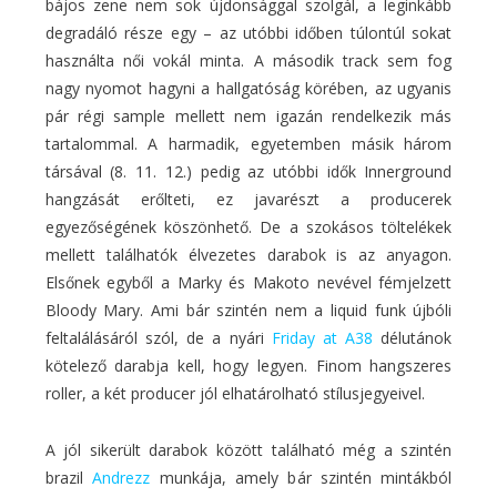
bájos zene nem sok újdonsággal szolgál, a leginkább
degradáló része egy – az utóbbi időben túlontúl sokat
használta női vokál minta. A második track sem fog
nagy nyomot hagyni a hallgatóság körében, az ugyanis
pár régi sample mellett nem igazán rendelkezik más
tartalommal. A harmadik, egyetemben másik három
társával (8. 11. 12.) pedig az utóbbi idők Innerground
hangzását erőlteti, ez javarészt a producerek
egyezőségének köszönhető. De a szokásos töltelékek
mellett találhatók élvezetes darabok is az anyagon.
Elsőnek egyből a Marky és Makoto nevével fémjelzett
Bloody Mary. Ami bár szintén nem a liquid funk újbóli
feltalálásáról szól, de a nyári
Friday at A38
délutánok
kötelező darabja kell, hogy legyen. Finom hangszeres
roller, a két producer jól elhatárolható stílusjegyeivel.
A jól sikerült darabok között található még a szintén
brazil
Andrezz
munkája, amely bár szintén mintákból