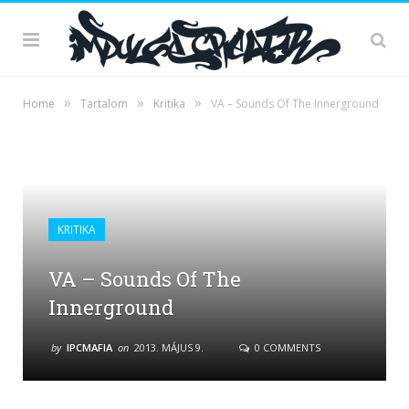
»
»
»
Home
Tartalom
Kritika
VA – Sounds Of The Innerground
KRITIKA
VA – Sounds Of The
Innerground
by
IPCMAFIA
on
2013. MÁJUS 9.
0 COMMENTS