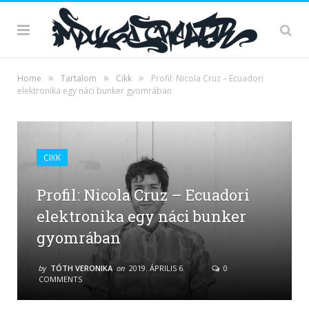
»
»
»
Home
Tartalom
Cikk
Profil: Nicola Cruz – Ecuadori
elektronika egy náci bunker gyomrában
CIKK
Profil: Nicola Cruz – Ecuadori
elektronika egy náci bunker
gyomrában
by
TÓTH VERONIKA
on
2019. ÁPRILIS 6.
0
COMMENTS