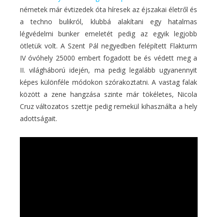
németek már évtizedek óta híresek az éjszakai életről és
a techno bulikról, klubbá alakítani egy hatalmas
légvédelmi bunker emeletét pedig az egyik legjobb
ötletük volt. A Szent Pál negyedben felépített Flakturm
IV óvóhely 25000 embert fogadott be és védett meg a
II. világháború idején, ma pedig legalább ugyanennyit
képes különféle módokon szórakoztatni. A vastag falak
között a zene hangzása szinte már tökéletes, Nicola
Cruz változatos szettje pedig remekül kihasználta a hely
adottságait.