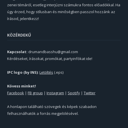
zenei témáról, esetleg interjúzni számukra fontos előadókkal. Ha
úgy érzed, hogy stílusban és minőségben passzol hozzánk az
írásod, jelentkezz!
KÖZÉRDEKŰ
Kapcsolat:
drumandbasshu@gmail.com
Kérdéseket, írásokat, promókat, partyinfókat ide!
IPC logo (by INS)
:
Letöltés
(.eps)
Kövess minket!
Facebook
|
FB group
|
Instagram
|
Spotify
|
Twitter
A honlapon található szövegek és képek szabadon
felhasználhatók a forrás megjelölésével.