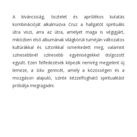
A kíváncsiság, tisztelet és aprólékos kutatás
kombinációját alkalmazva Cruz a hallgatót spirituális
útra viszi, arra az útra, amelyet maga is végigjárt,
miközben első albumának világkörüli turnéján változatos
kultúrákkal és sztorikkal ismerkedett meg, valamint
színesebbnél színesebb egyéniségekkel dolgozott
együtt. Ezen felfedezések képezik nemrég megjelent új
lemeze, a
Siku
gerincét, amely a közösségen és a
mozgáson alapuló, szinte kézzelfogható spiritualitást
próbálja megragadni.