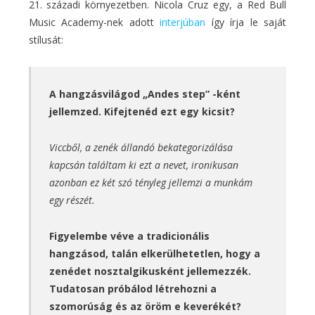
21. századi környezetben. Nicola Cruz egy, a Red Bull
Music Academy-nek adott
interjúban
így írja le saját
stílusát:
A hangzásvilágod „Andes step” -ként
jellemzed. Kifejtenéd ezt egy kicsit?
Viccből, a zenék állandó bekategorizálása
kapcsán találtam ki ezt a nevet, ironikusan
azonban ez két szó tényleg jellemzi a munkám
egy részét.
Figyelembe véve a tradicionális
hangzásod, talán elkerülhetetlen, hogy a
zenédet nosztalgikusként jellemezzék.
Tudatosan próbálod létrehozni a
szomorúság és az öröm e keverékét?