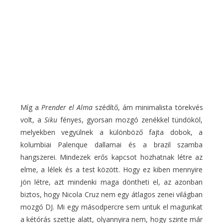
Míg a
Prender el Alma
szédítő, ám minimalista törekvés
volt, a
Siku
fényes, gyorsan mozgó zenékkel tündököl,
melyekben vegyülnek a különböző fajta dobok, a
kolumbiai Palenque dallamai és a brazil szamba
hangszerei. Mindezek erős kapcsot hozhatnak létre az
elme, a lélek és a test között. Hogy ez kiben mennyire
jön létre, azt mindenki maga döntheti el, az azonban
biztos, hogy Nicola Cruz nem egy átlagos zenei világban
mozgó DJ. Mi egy másodpercre sem untuk el magunkat
a kétórás szettje alatt, olyannyira nem, hogy szinte már