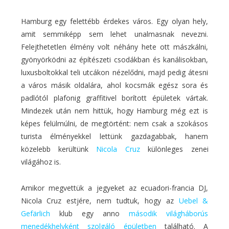
Hamburg egy felettébb érdekes város. Egy olyan hely,
amit semmiképp sem lehet unalmasnak nevezni.
Felejthetetlen élmény volt néhány hete ott mászkálni,
gyönyörködni az építészeti csodákban és kanálisokban,
luxusboltokkal teli utcákon nézelődni, majd pedig átesni
a város másik oldalára, ahol kocsmák egész sora és
padlótól plafonig graffitivel borított épületek vártak.
Mindezek után nem hittük, hogy Hamburg még ezt is
képes felülmúlni, de megtörtént: nem csak a szokásos
turista élményekkel lettünk gazdagabbak, hanem
közelebb kerültünk
Nicola Cruz
különleges zenei
világához is.
Amikor megvettük a jegyeket az ecuadori-francia DJ,
Nicola Cruz estjére, nem tudtuk, hogy az
Uebel &
Gefärlich
klub egy anno
második világháborús
menedékhelyként szolgáló épületben
található. A