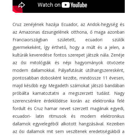
Cruz zenéjének hazája Ecuador, az Andok-hegység és
az Amazonas dzsungelének otthona, ő maga azonban
Franciaországban született, ecuadori szülők
gyermekeként, így érthető, hogy a múlt és a jelen, a
kultúrák keveredése fontos szerepet játszik nála. Zenéje
az ősi mitológiák és népi hagyományok ötvözete
modern dallamokkal. Pályafutását ütőhangszeresként,
pontosabban dobosként kezdte, mindössze 11 évesen,
majd később egy Megadeth számokat játszó bandában
próbálta kamatoztatni a megszerzett tudást. Nagy
szerencsénkre érdeklődése korán az elektronika felé
fordult és Cruz hamar nevet szerzett magának egyedi,
ecuadori- latin ritmusok és modern elektronikus
dallamok egyvelegéből alkotott hangzásával. Kezeiben
az ősi dallamok mit sem veszítenek eredetiségükből a