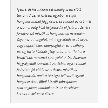
Igen, érdekes módon ezt mindig szem előtt
tartom. A zenei ízlésem ugyebár a saját
hangulatommal függ össze, ez valahol az öröm és
a szomorúság közt helyezkedik el félúton. Zenére
fordítva ezt misztikus hangulatnak nevezném.
Olyan ez a hangulat, mint egy ködös erdő képe,
vagy napkeltekor, napnyugtakor az a néhány
percig tartó különös fényhatás, amit “la hora
bruja”-nak neveznek spanyolul. A Dél-Amerika
hegységeiből származó zenékben egyre többet
fedeztem fel ebből az érdekes, misztikus
hangulatból, amit a térségre jellemző egyedi
hangszereken, fából készült pánsípokon,
charangokon, bombokon és az éneklésen
keresztül keltenek életre.