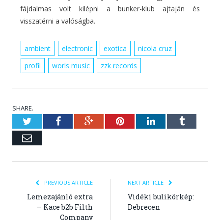
fájdalmas volt kilépni a bunker-klub ajtaján és
visszatérni a valóságba.
ambient
electronic
exotica
nicola cruz
profil
worls music
zzk records
SHARE.
Twitter
Facebook
Google+
Pinterest
LinkedIn
Tumblr
Email
PREVIOUS ARTICLE
NEXT ARTICLE
Lemezajánló extra
Vidéki bulikörkép:
— Kace b2b Filth
Debrecen
Company