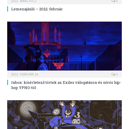
2022. MÁRCIUS 2.
0
Lemezajánló – 2022. február
2022. FEBRUÁR 24.
0
Inbox: kísérletező törtek az Exiles válogatáson és nívós hip-
hop YPNO-tól