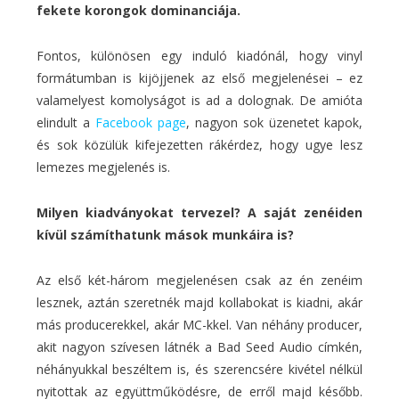
fekete korongok dominanciája.
Fontos, különösen egy induló kiadónál, hogy vinyl
formátumban is kijöjjenek az első megjelenései
–
ez
valamelyest komolyságot is ad a dolognak. De amióta
elindult a
Facebook page
, nagyon sok üzenetet kapok,
és sok közülük kifejezetten rákérdez, hogy ugye lesz
lemezes megjelenés is.
Milyen kiadványokat tervezel? A saját zenéiden
kívül számíthatunk mások munkáira is?
Az első két-három megjelenésen csak az én zenéim
lesznek, aztán szeretnék majd kollabokat is kiadni, akár
más producerekkel, akár MC-kkel. Van néhány producer,
akit nagyon szívesen látnék a Bad Seed Audio címkén,
néhányukkal beszéltem is, és szerencsére kivétel nélkül
nyitottak az együttműködésre, de erről majd később.