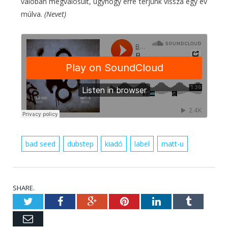
valóban megvalósult, úgyhogy erre térjünk vissza egy év
múlva.
(Nevet)
bad seed
dubstep
kiadó
label
matt-u
SHARE.
Twitter
Facebook
Google+
Pinterest
LinkedIn
Tumblr
Email