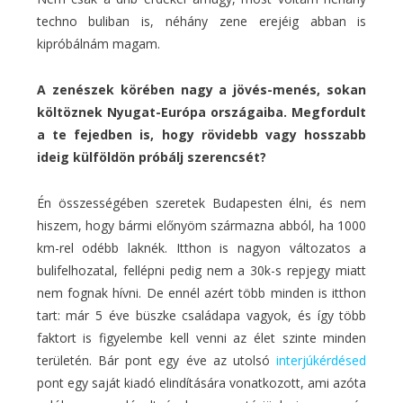
techno buliban is, néhány zene erejéig abban is
kipróbálnám magam.
A zenészek körében nagy a jövés-menés, sokan
költöznek Nyugat-Európa országaiba. Megfordult
a te fejedben is, hogy rövidebb vagy hosszabb
ideig külföldön próbálj szerencsét?
Én összességében szeretek Budapesten élni, és nem
hiszem, hogy bármi előnyöm származna abból, ha 1000
km-rel odébb laknék. Itthon is nagyon változatos a
bulifelhozatal, fellépni pedig nem a 30k-s repjegy miatt
nem fognak hívni. De ennél azért több minden is itthon
tart: már 5 éve büszke családapa vagyok, és így több
faktort is figyelembe kell venni az élet szinte minden
területén. Bár pont egy éve az utolsó
interjúkérdésed
pont egy saját kiadó elindítására vonatkozott, ami azóta