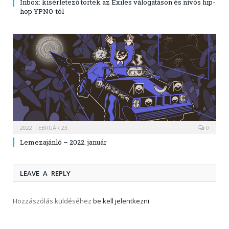
Inbox: kísérletező törtek az Exiles válogatáson és nívós hip-
hop YPNO-tól
2022. FEBRUÁR 23.
0
Lemezajánló – 2022. január
LEAVE A REPLY
Hozzászólás küldéséhez
be kell jelentkezni
.