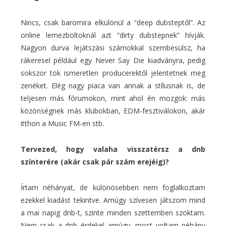
Nincs, csak baromira elkülönül a “deep dubsteptől”. Az
online lemezboltoknál azt “dirty dubstepnek” hívják.
Nagyon durva lejátszási számokkal szembesülsz, ha
rákeresel például egy Never Say Die kiadványra, pedig
sokszor tök ismeretlen producerektől jelentetnek meg
zenéket. Elég nagy piaca van annak a stílusnak is, de
teljesen más fórumokon, mint ahol én mozgok: más
közönségnek más klubokban, EDM-fesztiválokon, akár
itthon a Music FM-en stb.
Tervezed, hogy valaha visszatérsz a dnb
színterére (akár csak pár szám erejéig)?
Írtam néhányat, de különösebben nem foglalkoztam
ezekkel kiadást tekintve. Amúgy szívesen játszom mind
a mai napig dnb-t, szinte minden szettemben szoktam.
Nem csak a dnb érdekel amúgy, most voltam néhány