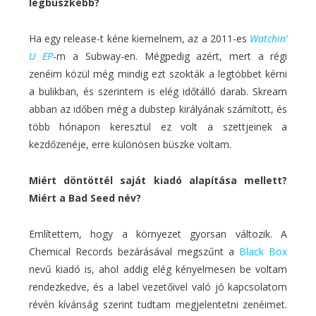
legbüszkébb?
Ha egy release-t kéne kiemelnem, az a 2011-es
Watchin’
U EP
-m a Subway-en. Mégpedig azért, mert a régi
zenéim közül még mindig ezt szokták a legtöbbet kérni
a bulikban, és szerintem is elég időtálló darab. Skream
abban az időben még a dubstep királyának számított, és
több hónapon keresztül ez volt a szettjeinek a
kezdőzenéje, erre különösen büszke voltam.
Miért döntöttél saját kiadó alapítása mellett?
Miért a Bad Seed név?
Említettem, hogy a környezet gyorsan változik. A
Chemical Records bezárásával megszűnt a
Black Box
nevű kiadó is, ahol addig elég kényelmesen be voltam
rendezkedve, és a label vezetőivel való jó kapcsolatom
révén kívánság szerint tudtam megjelentetni zenéimet.