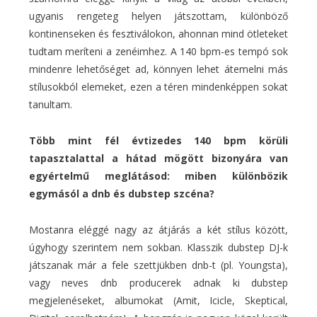
ugyanis rengeteg helyen játszottam, különböző
kontinenseken és fesztiválokon, ahonnan mind ötleteket
tudtam meríteni a zenéimhez. A 140 bpm-es tempó sok
mindenre lehetőséget ad, könnyen lehet átemelni más
stílusokból elemeket, ezen a téren mindenképpen sokat
tanultam.
Több mint fél évtizedes 140 bpm körüli
tapasztalattal a hátad mögött bizonyára van
egyértelmű meglátásod: miben különbözik
egymásól a dnb és dubstep szcéna?
Mostanra eléggé nagy az átjárás a két stílus között,
úgyhogy szerintem nem sokban. Klasszik dubstep DJ-k
játszanak már a fele szettjükben dnb-t (pl. Youngsta),
vagy neves dnb producerek adnak ki dubstep
megjelenéseket, albumokat (Amit, Icicle, Skeptical,