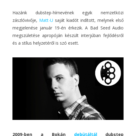
Hazánk dubstep-hírnevének egyik nemzetközi
zászlóvivője,
Matt-U
saját kiadót indított, melynek első
megjelenése január 19-én érkezik. A Bad Seed Audio
megszületése apropóján készült interjúban fejlődésről
és a stílus helyzetéről is szó esett.
2009-ben a Bokán
debütáltál
dubstep