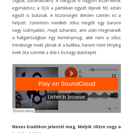
Digital, sorolhatnám). A hangzás is nagyon közel került
egymáshoz, a DJ-k a partikban együtt lépnek fel, aztán
együtt is buliznak. A közönséget illetően szintén ez a
helyzet. Szerintem mindkét stílus megélt egy baromi
nagy szárnyalást, majd zuhanást, ami után megmaradt
a hallgatóságban egy keménymag, akik nem a stílus
trendisége miatt járnak el a bulikba, hanem mert tényleg
évek óta szeretik a dnb-t és/vagy dubstepet.
Neves kiadókon jelentél meg. Melyik rilízre vagy a