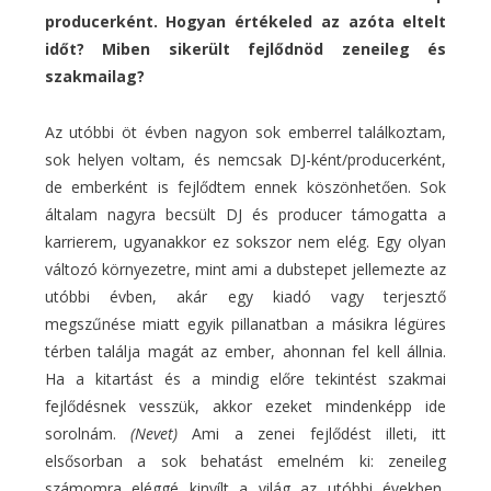
producerként. Hogyan értékeled az azóta eltelt
időt? Miben sikerült fejlődnöd zeneileg és
szakmailag?
Az utóbbi öt évben nagyon sok emberrel találkoztam,
sok helyen voltam, és nemcsak DJ-ként/producerként,
de emberként is fejlődtem ennek köszönhetően. Sok
általam nagyra becsült DJ és producer támogatta a
karrierem, ugyanakkor ez sokszor nem elég. Egy olyan
változó környezetre, mint ami a dubstepet jellemezte az
utóbbi évben, akár egy kiadó vagy terjesztő
megszűnése miatt egyik pillanatban a másikra légüres
térben találja magát az ember, ahonnan fel kell állnia.
Ha a kitartást és a mindig előre tekintést szakmai
fejlődésnek vesszük, akkor ezeket mindenképp ide
sorolnám.
(Nevet)
Ami a zenei fejlődést illeti, itt
elsősorban a sok behatást emelném ki: zeneileg
számomra eléggé kinyílt a világ az utóbbi években,