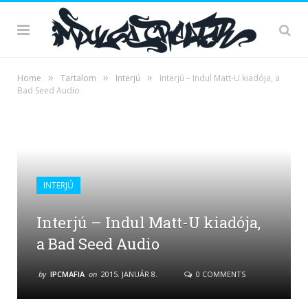
»
»
»
Home
Tartalom
Interjú
Interjú – Indul Matt-U kiadója, a
Bad Seed Audio
INTERJÚ
Interjú – Indul Matt-U kiadója,
a Bad Seed Audio
by
IPCMAFIA
on
2015. JANUÁR 8.
0 COMMENTS