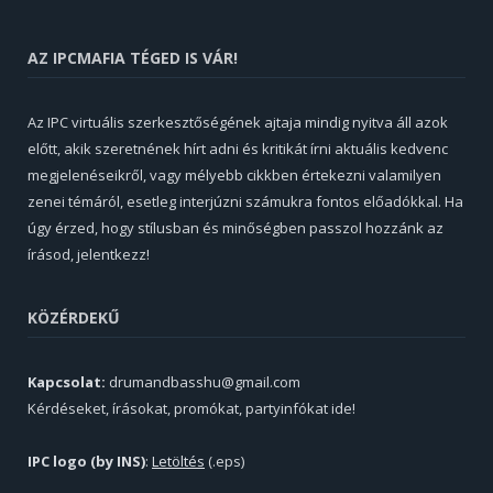
AZ IPCMAFIA TÉGED IS VÁR!
Az IPC virtuális szerkesztőségének ajtaja mindig nyitva áll azok
előtt, akik szeretnének hírt adni és kritikát írni aktuális kedvenc
megjelenéseikről, vagy mélyebb cikkben értekezni valamilyen
zenei témáról, esetleg interjúzni számukra fontos előadókkal. Ha
úgy érzed, hogy stílusban és minőségben passzol hozzánk az
írásod, jelentkezz!
KÖZÉRDEKŰ
Kapcsolat:
drumandbasshu@gmail.com
Kérdéseket, írásokat, promókat, partyinfókat ide!
IPC logo (by INS)
:
Letöltés
(.eps)