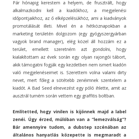
Pár hónapig kerestem a helyem, de frusztrált, hogy
alkalmazkodni kell a kiadókhoz, a megjelenési
időpontjaikhoz, az ő elképzelésükhöz, ami a kiadványok
promotálását illeti. Mivel én a hétköznapokban a
marketing területén dolgozom (egy gyógyszergyárban
vagyok brand manager), elég közel áll hozzám ez a
terület, emellett szeretném azt gondolni, hogy
kialakítottam az évek során egy olyan rajongói tábort,
akik támogatni fogják egy kezdetben nem ismert kiadón
való megjelenéseimet is. Szerettem volna valami dirty
nevet, mert főleg a sötétebb zenéimnek szentelem a
kiadót. A Bad Seed elnevezést egy póló ihlette, amit az
ausztrál turném során vettem egy graffitis boltban.
Említetted, hogy vinilen is kijönnek majd a label
zenéi. Úgy érzed, múlóban van a “lemezválság”?
Bár amennyire tudom, a dubstep szcénában az
általános hanyatlás közepette is megmaradt a