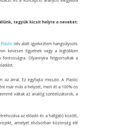
izáció és a koncepció arányos elegyéből
ünk, tegyük kicsit helyre a neveket:
 Plastic
név alatt igyekeztem hangsúlyozni.
yon kevesen figyelnek vagy a legtöbben
 fontosságra. Olyannyira felgyorsultak a
őadást.
az árral. Ez egyfajta misszió. A Plastic
ént már más a helyzet, mert itt a 100%-os
eimmé váltak az analóg szintetizátorok, a
trehozása az előadó és a hallgató között,
rojekt, amelyet elsősorban közönség elé