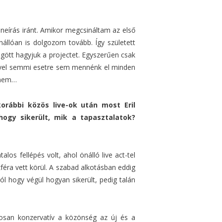
neírás iránt. Amikor megcsináltam az első
llóan is dolgozom tovább. Így született
gött hagyjuk a projectet. Egyszerűen csak
mivel semmi esetre sem mennénk el minden
élnem…
orábbi közös live-ok után most Eril
ogy sikerült, mik a tapasztalatok?
los fellépés volt, ahol önálló live act-tel
zféra vett körül. A szabad alkotásban eddig
hogy végül hogyan sikerült, pedig talán
gosan konzervatív a közönség az új és a