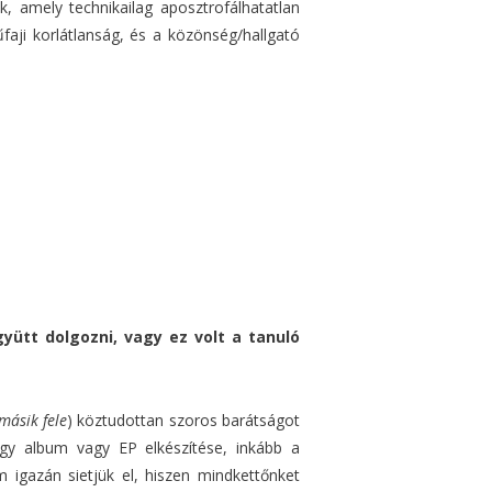
 amely technikailag aposztrofálhatatlan
aji korlátlanság, és a közönség/hallgató
ütt dolgozni, vagy ez volt a tanuló
másik fele
) köztudottan szoros barátságot
gy album vagy EP elkészítése, inkább a
igazán sietjük el, hiszen mindkettőnket