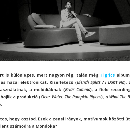
 is különleges, mert nagyon rég, talán még
Tigrics
albuma
mas hazai
elektronikát. Kísérletező (
Blench Splits / I Don’t No
),
használatnak, a melódiáknak (
Briar Comma
), a field recordin
ajlik a produkció (
Clear Water, The Pumpkin Ripens
), a
What The B
.
tos, hogy osztod. Ezek a zenei irányok, motívumok közötti ú
jelent számodra a Mondoka?