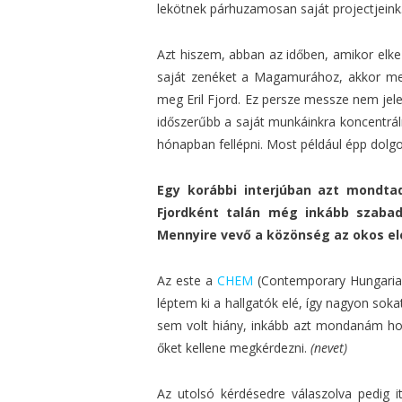
lekötnek párhuzamosan saját projectjeink
Azt hiszem, abban az időben, amikor elke
saját zenéket a Magamurához, akkor meg
meg Eril Fjord. Ez persze messze nem jel
időszerűbb a saját munkáinkra koncentrá
hónapban fellépni. Most például épp dolg
Egy korábbi interjúban azt mondtad
Fjordként talán még inkább szabad
Mennyire vevő a közönség az okos el
Az este a
CHEM
(Contemporary Hungarian E
léptem ki a hallgatók elé, így nagyon soka
sem volt hiány, inkább azt mondanám ho
őket kellene megkérdezni.
(nevet)
Az utolsó kérdésedre válaszolva pedig 