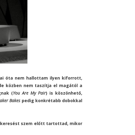
i óta nem hallottam ilyen kiforrott,
 de közben nem taszítja el magától a
gnak (
You Are My Pair
) is köszönhető,
aker Bakes
pedig konkrétabb dobokkal
tkeresést szem előtt tartottad, mikor