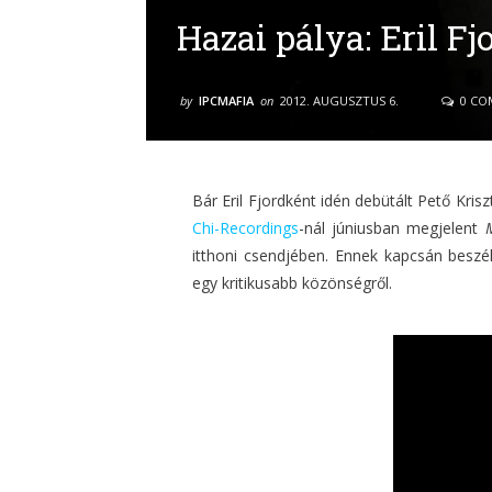
Hazai pálya: Eril Fj
by
IPCMAFIA
on
2012. AUGUSZTUS 6.
0 CO
Bár Eril Fjordként idén debütált Pető Kris
Chi-Recordings
-nál júniusban megjelent
itthoni csendjében. Ennek kapcsán beszél
egy kritikusabb közönségről.