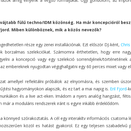
ázok amíg elnyerik a végső formájukat. Úgy gondolom, az imporv
ájtabb fülű techno/IDM közönség. Ha már koncepcióról beszél
 Fjord. Miben különböznek, mik a közös nevezők?
gedhetetlen része egy zenei installációnak. Ezt először DJ-ként,
Chris
lok borzalmas szelekciókat. Számomra érthetetlen, hogy erre nag
yelni a koncepció vagy egy szelekció sorrendjének/történetének a
az embereknek nyugodtan végighallgatni egy 60 perces mixet vagy el
at amellyel reflektálni próbálok az elnyomásra, és szemben úszom 
űjtési hagyományokon alapszik, és ez tart a mai napig is.
Eril Fjord
-k
munkákon és a live act-eken. Imádom a nyers analóg hangzást, fétis
 már a moduláris rendszerek iránt is egyre inkább érdeklődöm.
 könnyed szórakoztatás. A cél egy interakítv információs csatorna lé
ziszerűen közöl es hatást gyakorol. Ez egy teljesen szabadelvű p