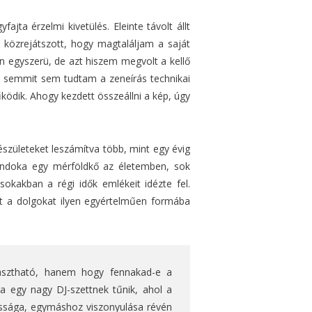
ta érzelmi kivetülés. Eleinte távolt állt
 közrejátszott, hogy magtaláljam a saját
n egyszerü, de azt hiszem megvolt a kellő
 semmit sem tudtam a zeneírás technikai
ödik. Ahogy kezdett összeállni a kép, úgy
születeket leszámítva több, mint egy évig
ondoka egy mérföldkő az életemben, sok
okakban a régi idők emlékeit idézte fel.
ket a dolgokat ilyen egyértelműen formába
asztható, hanem hogy fennakad-e a
a egy nagy DJ-szettnek tűnik, ahol a
ossága, egymáshoz viszonyulása révén