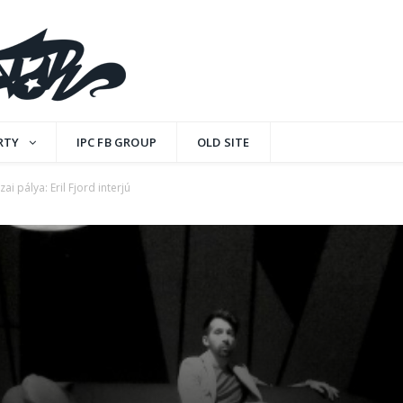
RTY
IPC FB GROUP
OLD SITE
ai pálya: Eril Fjord interjú