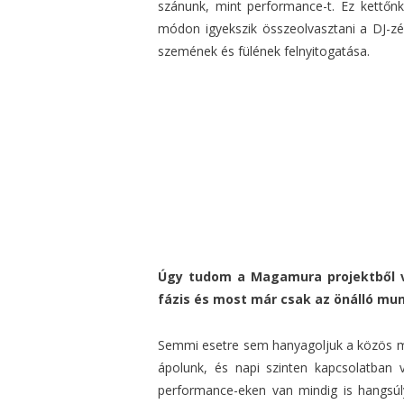
szánunk, mint performance-t. Ez kettőn
módon igyekszik összeolvasztani a DJ-zé
szemének és fülének felnyitogatása.
Úgy tudom a Magamura projektből vé
fázis és most már csak az önálló mu
Semmi esetre sem hanyagoljuk a közös mu
ápolunk, és napi szinten kapcsolatban
performance-eken van mindig is hangsúl