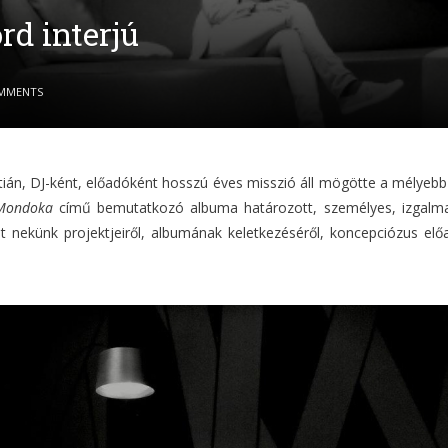
ord interjú
MMENTS
ztián, DJ-ként, előadóként hosszú éves misszió áll mögötte a mélyebb
Mondoka
című bemutatkozó albuma határozott, személyes, izgalmas 
t nekünk projektjeiről, albumának keletkezéséről, koncepciózus el