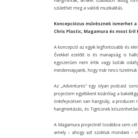
hangminták, amiket szabadon addig form
születhet meg a valódi muzikalitás.
Koncepciózus művésznek ismerhet a v
Chris Plastic, Magamura és most Eril
A koncepció az egyik legfontosabb és elen
Évekkel ezelőtt is és manapság is hal
egyszerűen nem értik vagy lusták odafig
mindennapjaink, hogy már nincs türelmük 
Az „Adventures” egy olyan podcast soroz
projectem egyébkent kizárólag a bakelitgy
önkifejezésen van hangsúly, a produceri 
hangmintázás, és Tigricsnek köszönhetően
A Magamura projectnél továbbra sem cél a
amely – ahogy azt szoktuk mondani – mo