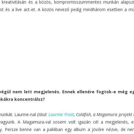
k kreativitásán és a közös, kompromisszummentes munkán alapszik,
st és a live act-et. A közös nevező pedig mindhárom esetben a műf
gül nem lett megjelenés. Ennek ellenére fogtok-e még egy
nkákra koncentrálsz?
nkát. Laurine-nal (
lásd:
Laurine Frost
, Coldfish, a Magamura projekt 
 vagyunk. A Magamura-val sosem volt igazán cél a megjelenés, e
y. Persze benne van a pakliban egy album a jövőre nézve, de nem 