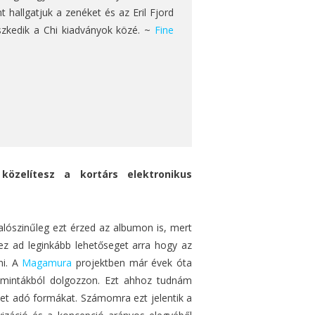
 hallgatjuk a zenéket és az Eril Fjord
eszkedik a Chi kiadványok közé. ~
Fine
közelítesz a kortárs elektronikus
alószinűleg ezt érzed az albumon is, mert
z ad leginkább lehetőseget arra hogy az
ni. A
Magamura
projektben már évek óta
t mintákból dolgozzon. Ezt ahhoz tudnám
tet adó formákat. Számomra ezt jelentik a