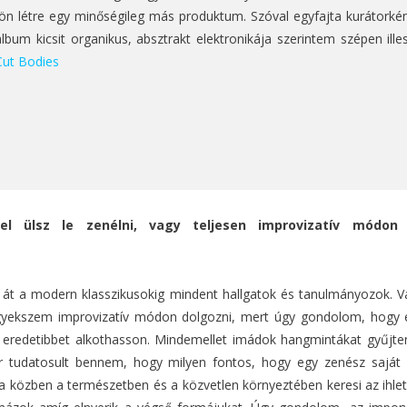
jön létre egy minőségileg más produktum. Szóval egyfajta kurátorként
album kicsit organikus, absztrakt elektronikája szerintem szépen ill
Cut Bodies
el ülsz le zenélni, vagy teljesen improvizatív módon 
n át a modern klasszikusokig mindent hallgatok és tanulmányozok. V
gyekszem improvizatív módon dolgozni, mert úgy gondolom, hogy e
 eredetibbet alkothasson. Mindemellet imádok hangmintákat gyűjte
or tudatosult bennem, hogy milyen fontos, hogy egy zenész sajá
ta közben a természetben és a közvetlen környeztében keresi az ihle