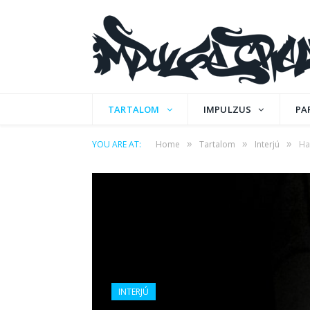
TARTALOM
IMPULZUS
PA
»
»
»
YOU ARE AT:
Home
Tartalom
Interjú
Haz
INTERJÚ