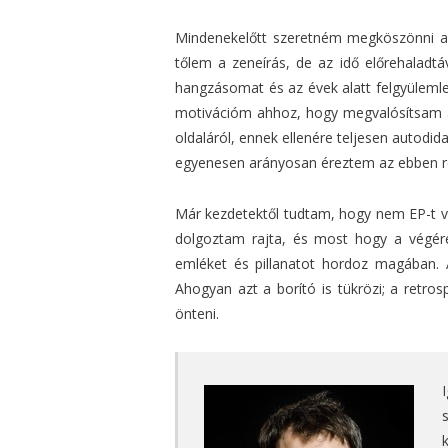
Mindenekelőtt szeretném megköszönni a fe
tőlem a zeneírás, de az idő előrehaladt
hangzásomat és az évek alatt felgyülemle
motivációm ahhoz, hogy megvalósítsam a
oldaláról, ennek ellenére teljesen autod
egyenesen arányosan éreztem az ebben rej
Már kezdetektől tudtam, hogy nem EP-t va
dolgoztam rajta, és most hogy a végér
emléket és pillanatot hordoz magában. A
Ahogyan azt a borító is tükrözi; a retro
önteni.