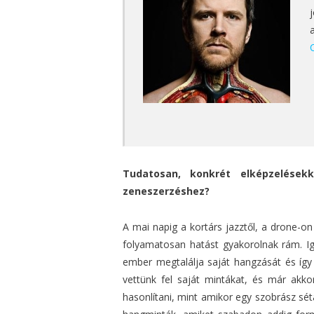
Tudatosan, konkrét elképzelésekk
zeneszerzéshez?
A mai napig a kortárs jazztől, a drone-o
folyamatosan hatást gyakorolnak rám. I
ember megtalálja saját hangzását és így
vettünk fel saját mintákat, és már akk
hasonlítani, mint amikor egy szobrász sé