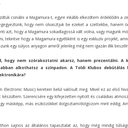
.
zdtük csinálni a Magamura-t, egyre inkább elkezdtem érdeklődni a ze
egyeztünk, hogy nem olvasztjuk be ezeket a szettekbe, hanem öná
enti azt, hogy a Magamura sokadlagossá vált volna, vagy magunk mö
lni, tekintve hogy a Magamura egyébként is egy exkluzív projekt, a
ozunk egy súlyos anyagon amiről jelenleg még nem igazán illik besz
, hogy nem szórakoztatni akarsz, hanem prezentálni. A k
abban alkothatsz a színpadon. A Toldi Klubos debütálás h
ektronikára?
lectronic Music) keretein belül valósult meg. Mivel ez az első hivata
t készültem. Szerencsére egy kifejezetten nyitott és családias atmos
gy másképp, más eszközökkel dolgoztam/dolgozom mint eddig. Arról 
itthon sajnos az általános tapasztalat az, hogy még mindig túlsá