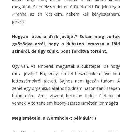
meglátjuk. Személy szerint én örülnék neki. De jelenleg a
Piranha az én kicsikém, nekem kell kényeztetnem.
(nevet)
Hogyan látod a d’n’b jövőjét? Sokan meg voltak
győződve arról, hogy a dubstep lemossa a föld
színéről, de úgy tűnik, pont fordítva történt.
Úgy van. Az emberek megunták a dubstepet. De hogy
mi a jövője? Hú, ennyi erővel beszéljünk a jövő heti
lottószámokról
(nevet)
. Sajnos nem igazán tudom. A
zenét egy organikus állathoz tudnám hasonlítani: szépen
halad előre. Amit viszont biztosan tudok: életciklusai
vannak. A történelem bizony szereti ismételni önmagát!
Megismételni a Wormhole-t például? : )