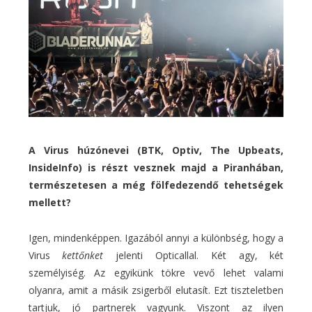
A Virus húzónevei (BTK, Optiv, The Upbeats,
InsideInfo) is részt vesznek majd a Piranhában,
természetesen a még fölfedezendő tehetségek
mellett?
Igen, mindenképpen. Igazából annyi a különbség, hogy a
Virus
kettőnket
jelenti Opticallal. Két agy, két
személyiség. Az egyikünk tökre vevő lehet valami
olyanra, amit a másik zsigerből elutasít. Ezt tiszteletben
tartjuk, jó partnerek vagyunk. Viszont az ilyen