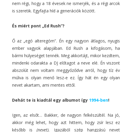
nem régi, hogy a 18 évesek ne ismerjék, és a régi arcok
is szeretik. Egyfajta híd a generációk között.
És miért pont „Ed Rush”?
Ő az „egó alteregóm”. Én egy nagyon átlagos, nyugis
ember vagyok alapjában. Ed Rush a kifogásom, ha
bármi hülyeséget tennék. Meg akkortájt, mikor kezdtem,
mindenki odarakta a DJ előtagot a neve elé. Én viszont
abszolút nem voltam meggyőződve arról, hogy tíz év
múlva is olyan menő lesz-e ez. Így hát én egy olyan
nevet akartam, ami mentes ettől.
Dehát te is kiadtál egy albumot így
1994-ben
!
Igen, az elsőt… Bakker, de nagyon felkészültél. Na jó,
akkor még lehet, hogy azt hittem, hogy zsír lesz ez
később is
(nevet).
Igazából szép hangzású nevet