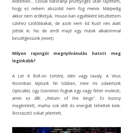
előtérben… Szóval hatórányi prüntyögés után rájöttem,
hogy ez nekem abszolút nem fog menni. Márpedig
akkor nem erőltetjük. House-ban egyébként készítettem
szívhez szólóbbakat, de azok nem Ed Rush név alatt
jöttek ki. No de erről majd egy másik alkalommal
beszélgessünk
(nevet)
.
Milyen rajongói megnyilvánulás hatott meg
leginkább?
A Let It Roll-on történt, idén vagy tavaly. A Virus
Roomban léptünk fel többen, mire mi odaértünk
Opticallel, úgy tizenöten fogtak egy nagy fehér molinót,
amin ez állt: „Return of the Kings”. Ez bizony
megérintett, marha sok időt és energiát tehettek bele.
Borzasztó sokat jelentett.