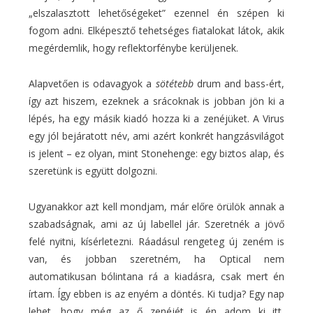
„elszalasztott lehetőségeket” ezennel én szépen ki
fogom adni. Elképesztő tehetséges fiatalokat látok, akik
megérdemlik, hogy reflektorfénybe kerüljenek.
Alapvetően is odavagyok a
sötétebb
drum and bass-ért,
így azt hiszem, ezeknek a srácoknak is jobban jön ki a
lépés, ha egy másik kiadó hozza ki a zenéjüket. A Virus
egy jól bejáratott név, ami azért konkrét hangzásvilágot
is jelent – ez olyan, mint Stonehenge: egy biztos alap, és
szeretünk is együtt dolgozni.
Ugyanakkor azt kell mondjam, már előre örülök annak a
szabadságnak, ami az új labellel jár. Szeretnék a jövő
felé nyitni, kísérletezni. Ráadásul rengeteg új zeném is
van, és jobban szeretném, ha Optical nem
automatikusan bólintana rá a kiadásra, csak mert én
írtam. Így ebben is az enyém a döntés. Ki tudja? Egy nap
lehet, hogy még az ő zenéjét is én adom ki itt,