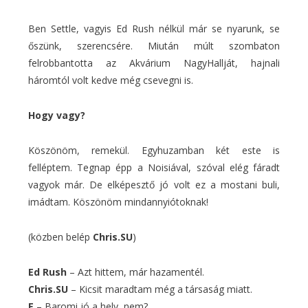
Ben Settle, vagyis Ed Rush nélkül már se nyarunk, se
őszünk, szerencsére. Miután múlt szombaton
felrobbantotta az Akvárium NagyHallját, hajnali
háromtól volt kedve még csevegni is.
Hogy vagy?
Köszönöm, remekül. Egyhuzamban két este is
felléptem. Tegnap épp a Noisiával, szóval elég fáradt
vagyok már. De elképesztő jó volt ez a mostani buli,
imádtam. Köszönöm mindannyiótoknak!
(közben belép
Chris.SU
)
Ed Rush
– Azt hittem, már hazamentél.
Chris.SU
– Kicsit maradtam még a társaság miatt.
E
– Baromi jó a hely, nem?