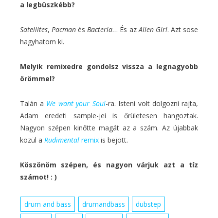
a legbüszkébb?
Satellites
,
Pacman
és
Bacteria
… És az
Alien Girl
. Azt sose
hagyhatom ki.
Melyik remixedre gondolsz vissza a legnagyobb
örömmel?
Talán a
We want your Soul
-ra. Isteni volt dolgozni rajta,
Adam eredeti sample-jei is őrületesen hangoztak.
Nagyon szépen kinőtte magát az a szám. Az újabbak
közül a
Rudimental
remix
is bejött.
Köszönöm szépen, és nagyon várjuk azt a tíz
számot! : )
drum and bass
drumandbass
dubstep