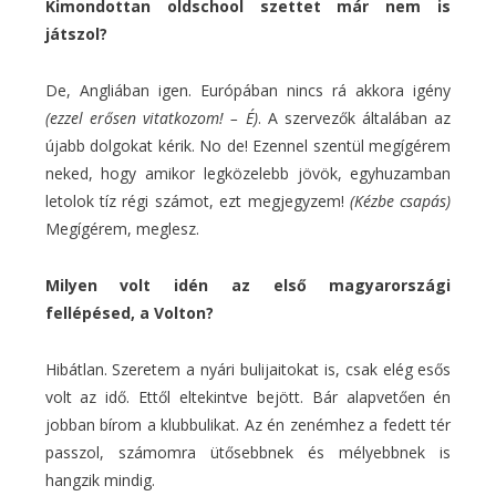
Kimondottan oldschool szettet már nem is
játszol?
De, Angliában igen. Európában nincs rá akkora igény
(ezzel erősen vitatkozom! – É)
. A szervezők általában az
újabb dolgokat kérik. No de! Ezennel szentül megígérem
neked, hogy amikor legközelebb jövök, egyhuzamban
letolok tíz régi számot, ezt megjegyzem!
(Kézbe csapás)
Megígérem, meglesz.
Milyen volt idén az első magyarországi
fellépésed, a Volton?
Hibátlan. Szeretem a nyári bulijaitokat is, csak elég esős
volt az idő. Ettől eltekintve bejött. Bár alapvetően én
jobban bírom a klubbulikat. Az én zenémhez a fedett tér
passzol, számomra ütősebbnek és mélyebbnek is
hangzik mindig.