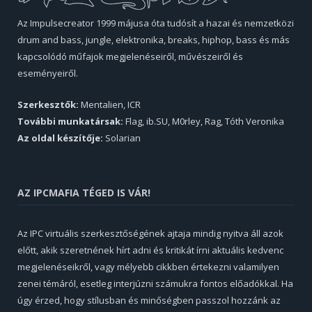
Az Impulsecreator 1999 májusa óta tudósít a hazai és nemzetközi
drum and bass, jungle, elektronika, breaks, hiphop, bass és más
kapcsolódó műfajok megjelenéseiről, művészeiről és
eseményeiről.
Szerkesztők:
Mentalien, ICR
További munkatársak:
Flag, ib.SU, M0rley, Rag, Tóth Veronika
Az oldal készítője:
Solarian
AZ IPCMAFIA TÉGED IS VÁR!
Az IPC virtuális szerkesztőségének ajtaja mindig nyitva áll azok
előtt, akik szeretnének hírt adni és kritikát írni aktuális kedvenc
megjelenéseikről, vagy mélyebb cikkben értekezni valamilyen
zenei témáról, esetleg interjúzni számukra fontos előadókkal. Ha
úgy érzed, hogy stílusban és minőségben passzol hozzánk az