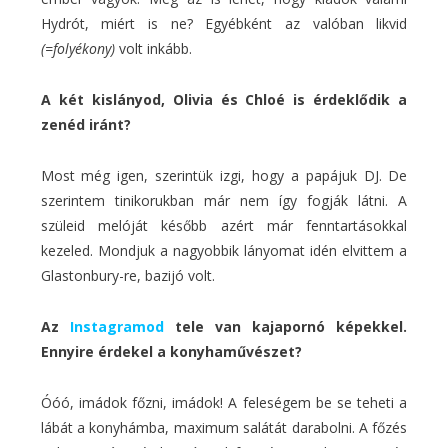
Hydrót, miért is ne? Egyébként az valóban likvid
(=folyékony)
volt inkább.
A két kislányod, Olivia és Chloé is érdeklődik a
zenéd iránt?
Most még igen, szerintük izgi, hogy a papájuk DJ. De
szerintem tinikorukban már nem így fogják látni. A
szüleid melóját később azért már fenntartásokkal
kezeled. Mondjuk a nagyobbik lányomat idén elvittem a
Glastonbury-re, bazijó volt.
Az
Instagramod
tele van kajapornó képekkel.
Ennyire érdekel a konyhaművészet?
Óóó, imádok főzni, imádok! A feleségem be se teheti a
lábát a konyhámba, maximum salátát darabolni. A főzés