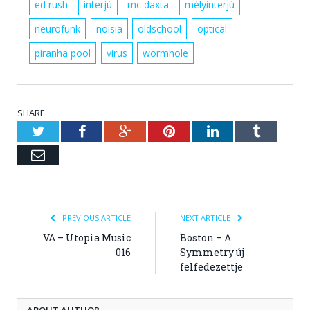
ed rush
interjú
mc daxta
mélyinterjú
neurofunk
noisia
oldschool
optical
piranha pool
virus
wormhole
SHARE.
Twitter
Facebook
Google+
Pinterest
LinkedIn
Tumblr
Email
PREVIOUS ARTICLE
NEXT ARTICLE
VA – Utopia Music
Boston – A
016
Symmetry új
felfedezettje
ABOUT AUTHOR