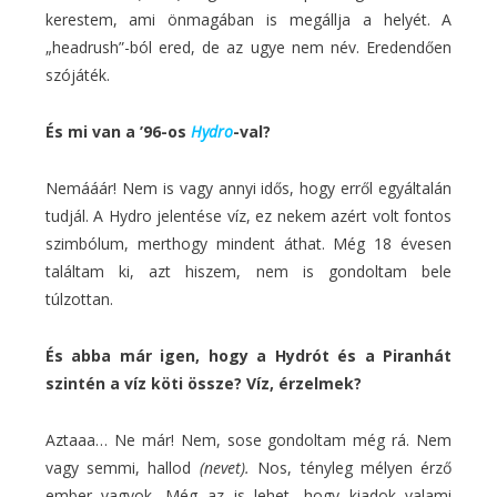
kerestem, ami önmagában is megállja a helyét. A
„headrush”-ból ered, de az ugye nem név. Eredendően
szójáték.
És mi van a ’96-os
Hydro
-val?
Nemááár! Nem is vagy annyi idős, hogy erről egyáltalán
tudjál. A Hydro jelentése víz, ez nekem azért volt fontos
szimbólum, merthogy mindent áthat. Még 18 évesen
találtam ki, azt hiszem, nem is gondoltam bele
túlzottan.
És abba már igen, hogy a Hydrót és a Piranhát
szintén a víz köti össze? Víz, érzelmek?
Aztaaa… Ne már! Nem, sose gondoltam még rá. Nem
vagy semmi, hallod
(nevet).
Nos, tényleg mélyen érző
ember vagyok. Még az is lehet, hogy kiadok valami