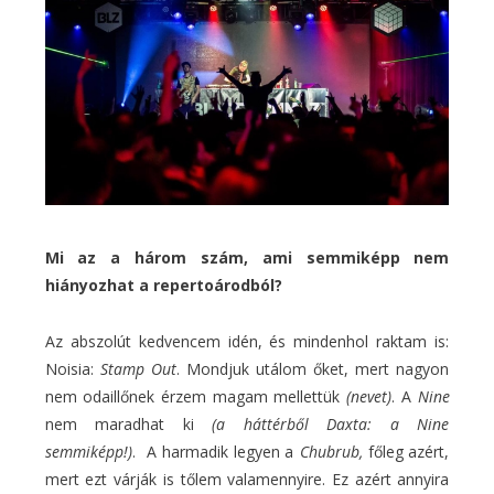
Mi az a három szám, ami semmiképp nem
hiányozhat a repertoárodból?
Az abszolút kedvencem idén, és mindenhol raktam is:
Noisia:
Stamp Out
. Mondjuk utálom őket, mert nagyon
nem odaillőnek érzem magam mellettük
(nevet)
. A
Nine
nem maradhat ki
(a háttérből Daxta: a Nine
semmiképp!)
. A harmadik legyen a
Chubrub,
főleg azért,
mert ezt várják is tőlem valamennyire. Ez azért annyira