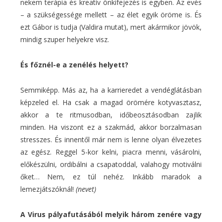
nekem terápia és kreatív önkifejezés is egyben. Az evés
– a szükségessége mellett – az élet egyik öröme is. És
ezt Gábor is tudja (Valdira mutat), mert akármikor jövök,
mindig szuper helyekre visz.
És főznél-e a zenélés helyett?
Semmiképp. Más az, ha a karrieredet a vendéglátásban
képzeled el. Ha csak a magad örömére kotyvasztasz,
akkor a te ritmusodban, időbeosztásodban zajlik
minden. Ha viszont ez a szakmád, akkor borzalmasan
stresszes. És innentől már nem is lenne olyan élvezetes
az egész. Reggel 5-kor kelni, piacra menni, vásárolni,
előkészülni, ordibálni a csapatoddal, valahogy motiválni
őket… Nem, ez túl nehéz. Inkább maradok a
lemezjátszóknál!
(nevet)
A Virus pályafutásából melyik három zenére vagy