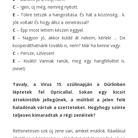
C
– Igen, új még, nemrég nyitott.
E
– Tökre tetszik a hangosítása. És hát a közönség… k.
jók voltak! És hogy állsz a zeneírással?
C
– Épp most lettem készen eggyel.
E
– Nagyon jó, akkor küldd át nekem, kérlek! … De
kooperálthatnánk tovább is, nem? Már ha benne vagy.
C
– Persze, szívesen!
E
– Kiváló! Vannak tanúk, meg egy hangfelvétel is.
(nevet)
Tavaly, a Virus 15. szülinapján a Dürlinben
léptetek fel Opticallal. Sokan egy kicsit
áttekintőbb jellegűnek, a múltból a jelen felé
haladónak vártuk a szetteteket. Hogyhogy szinte
teljesen kimaradtak a régi zenéitek?
Rettenetesen sok új zene van, amiket imádok. Ráadásul