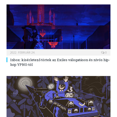
2022. FEBRUÁR 24.
0
Inbox: kísérletező törtek az Exiles válogatáson és nívós hip-
hop YPNO-tól