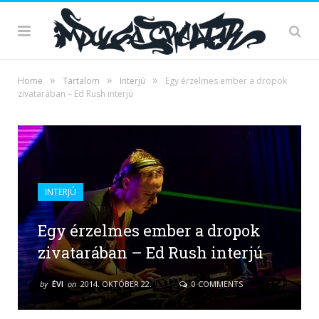
»
»
»
Home
Tartalom
Interjú
Egy érzelmes ember a dropok
zivatarában – Ed Rush interjú
INTERJÚ
Egy érzelmes ember a dropok
zivatarában – Ed Rush interjú
by
ÉVI
on
2014. OKTÓBER 22.
0 COMMENTS