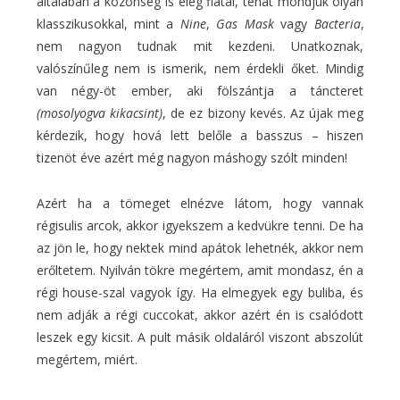
általában a közönség is elég fiatal, tehát mondjuk olyan
klasszikusokkal, mint a
Nine
,
Gas Mask
vagy
Bacteria
,
nem nagyon tudnak mit kezdeni. Unatkoznak,
valószínűleg nem is ismerik, nem érdekli őket. Mindig
van négy-öt ember, aki fölszántja a táncteret
(mosolyogva kikacsint)
, de ez bizony kevés. Az újak meg
kérdezik, hogy hová lett belőle a basszus – hiszen
tizenöt éve azért még nagyon máshogy szólt minden!
Azért ha a tömeget elnézve látom, hogy vannak
régisulis arcok, akkor igyekszem a kedvükre tenni. De ha
az jön le, hogy nektek mind apátok lehetnék, akkor nem
erőltetem. Nyilván tökre megértem, amit mondasz, én a
régi house-szal vagyok így. Ha elmegyek egy buliba, és
nem adják a régi cuccokat, akkor azért én is csalódott
leszek egy kicsit. A pult másik oldaláról viszont abszolút
megértem, miért.