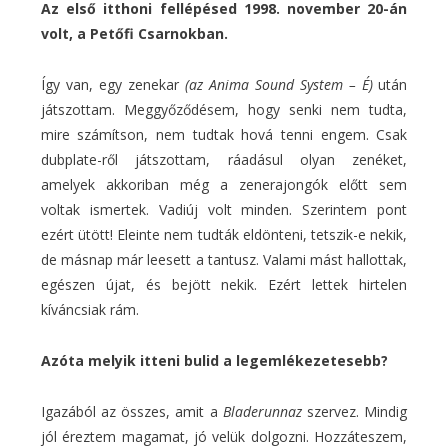
Az első itthoni fellépésed 1998. november 20-án
volt, a Petőfi Csarnokban.
Így van, egy zenekar
(az Anima Sound System – É)
után
játszottam. Meggyőződésem, hogy senki nem tudta,
mire számítson, nem tudtak hová tenni engem. Csak
dubplate-ről játszottam, ráadásul olyan zenéket,
amelyek akkoriban még a zenerajongók előtt sem
voltak ismertek. Vadiúj volt minden. Szerintem pont
ezért ütött! Eleinte nem tudták eldönteni, tetszik-e nekik,
de másnap már leesett a tantusz. Valami mást hallottak,
egészen újat, és bejött nekik. Ezért lettek hirtelen
kíváncsiak rám.
Azóta melyik itteni bulid a legemlékezetesebb?
Igazából az összes, amit a
Bladerunnaz
szervez. Mindig
jól éreztem magamat, jó velük dolgozni. Hozzáteszem,