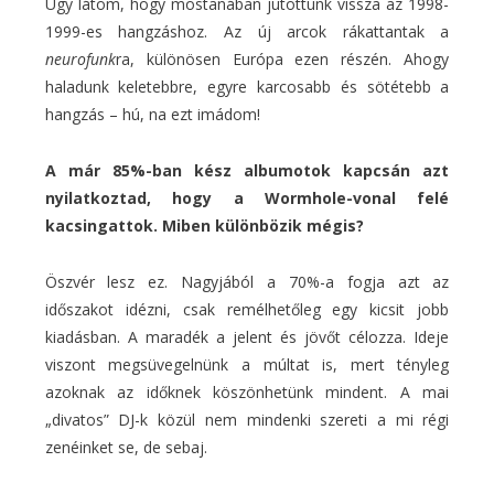
Úgy látom, hogy mostanában jutottunk vissza az 1998-
1999-es hangzáshoz. Az új arcok rákattantak a
neurofunk
ra, különösen Európa ezen részén. Ahogy
haladunk keletebbre, egyre karcosabb és sötétebb a
hangzás – hú, na ezt imádom!
A már 85%-ban kész albumotok kapcsán azt
nyilatkoztad, hogy a Wormhole-vonal felé
kacsingattok. Miben különbözik mégis?
Öszvér lesz ez. Nagyjából a 70%-a fogja azt az
időszakot idézni, csak remélhetőleg egy kicsit jobb
kiadásban. A maradék a jelent és jövőt célozza. Ideje
viszont megsüvegelnünk a múltat is, mert tényleg
azoknak az időknek köszönhetünk mindent. A mai
„divatos” DJ-k közül nem mindenki szereti a mi régi
zenéinket se, de sebaj.