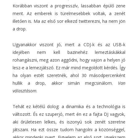
Korábban viszont a progresszív, lassabban épülő zene
ment. Az emberek is türelmesebbek voltak, a zenét
illetően is. Ma az első sor elkezd twitterezni, ha nem jön
a drop.
Ugyanakkor viszont jó, mert a CDJ-k és az USB-k
idejében nem kell bazinehéz lemeztáskákkal
rohangászni, meg azon aggódni, hogy vajon a helyen jó
lesz-e a lemezjátszó. Ez már mind megoldott kérdés. Így
ha olyan estét szeretnék, ahol 30 másodpercenként
hullik a drop, akkor simán megcsinálom.
Van
választásom
.
Tehát ez kétélű dolog: a dinamika és a technológia is
változott. És ez szuperjó, mert én ez a fajta DJ vagyok,
aki őrületesen lelkes, és iszonyú sok zenét szeretne
játszani. Ha ezt össze tudom hangolni a közönséggel,
akkor mindenki nyert. Figyelem az első sort, igyekszem