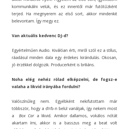
kommunikálni velük, és ez innentől már futótűzként
terjed. Ha megnyerem az első sort, akkor mindenkit
belevontam. Így megy ez.
Van aktuális kedvenc DJ-d?
Egyértelműen Audio. Kiválóan érti, miről szól ez a stílus,
ráadásul minden dala egy érdekes kirándulás. Okosan,
jó érzékkel dolgozik. Producerként is briliáns.
Noha elég nehéz rólad elképzelni, de fogsz-e
valaha a likvid irányába fordulni?
Valószínűleg nem. Egyébként nekifutottam már
többször, hogy a d’n’b-n belül variáljak, így nekem most
a
Box Car
a likvid
.
Amikor dallamos, vokálos nótát
akartam írni, akkor is a basszus meg a beat volt