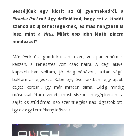
Beszéljünk egy kicsit az új gyermekedről, a
Piranha Pool-
ról! Úgy definiáltad, hogy ezt a kiadót
szánod az új tehetségeknek, és más hangzású is
lesz, mint a
Virus
. Miért épp idén léptél piacra
mindezzel?
Már évek óta gondolkodtam ezen, volt pár zeném is
készen, a terjesztés volt csak hátra. A cég, akivel
kapcsolatban voltam, jó ideig bénázott, aztán végül
buktam az egészet. Kábé egy éve kezdtem egy újabb
céget keresni, így már minden sima. Eddig mindig
másokkal írtam zenét, most viszont megépítettem a
saját kis stúdiómat, szó szerint egész nap lóghatok ott,
így ez egy termékeny időszak.