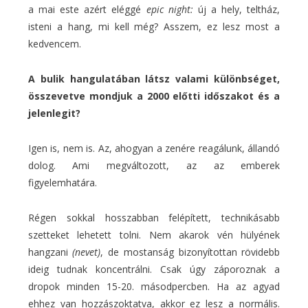
a mai este azért eléggé
epic night:
új a hely, teltház,
isteni a hang, mi kell még? Asszem, ez lesz most a
kedvencem.
A bulik hangulatában látsz valami különbséget,
összevetve mondjuk a 2000 előtti időszakot és a
jelenlegit?
Igen is, nem is. Az, ahogyan a zenére reagálunk, állandó
dolog. Ami megváltozott, az az emberek
figyelemhatára.
Régen sokkal hosszabban felépített, technikásabb
szetteket lehetett tolni. Nem akarok vén hülyének
hangzani
(nevet)
, de mostanság bizonyítottan rövidebb
ideig tudnak koncentrálni. Csak úgy záporoznak a
dropok minden 15-20. másodpercben. Ha az agyad
ehhez van hozzászoktatva, akkor ez lesz a normális.