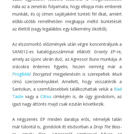
nála az a zeneírás folyamata, hogy ellopja más emberek
munkáit, és új címen sajátjaként tünteti fel őkat, amiért
előbb-utóbb remélhetően megkapja méltó büntetését
az élettől (vagy legalábbis egy kőkemény ököltől).
Az elszomorító előzmények után végre koncentráljunk a
SAN012-es katalógusszámmal ellátott
Gravity EP
-re,
amely az újonc ukrán duó, az Agressor Bunx munkája. A
srácokra érdemes figyelni, hiszen nemrég már a
ProgRAM
Encrypted
megjelenésén is szerepeltek
Muck
című szerzeményükkel. Amellett, hogy visszatérők a
Santokun, a szemfülesebbek találkozhattak velük a
Bad
Taste
vagy a
Citrus
címkéjén is, de úgy gondolom, az
igazi nagy áttörés majd csak ezután következik.
A négyzenés EP minden darabja erős, némelyik talán
már túlontúl is, gondolok itt elsősorban a
Drop The Bass
-