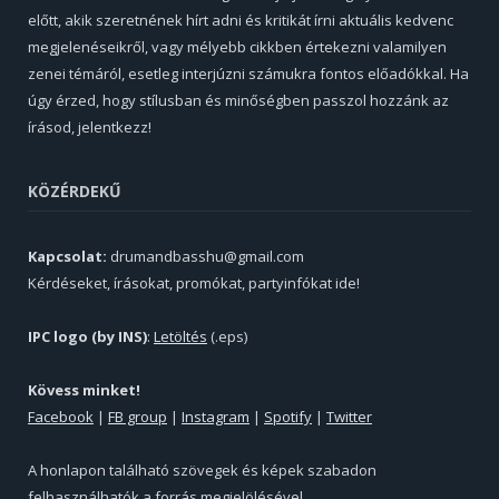
előtt, akik szeretnének hírt adni és kritikát írni aktuális kedvenc
megjelenéseikről, vagy mélyebb cikkben értekezni valamilyen
zenei témáról, esetleg interjúzni számukra fontos előadókkal. Ha
úgy érzed, hogy stílusban és minőségben passzol hozzánk az
írásod, jelentkezz!
KÖZÉRDEKŰ
Kapcsolat:
drumandbasshu@gmail.com
Kérdéseket, írásokat, promókat, partyinfókat ide!
IPC logo (by INS)
:
Letöltés
(.eps)
Kövess minket!
Facebook
|
FB group
|
Instagram
|
Spotify
|
Twitter
A honlapon található szövegek és képek szabadon
felhasználhatók a forrás megjelölésével.