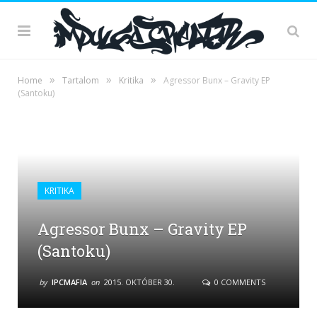
»
»
»
Home
Tartalom
Kritika
Agressor Bunx – Gravity EP
(Santoku)
KRITIKA
Agressor Bunx – Gravity EP
(Santoku)
by
IPCMAFIA
on
2015. OKTÓBER 30.
0 COMMENTS