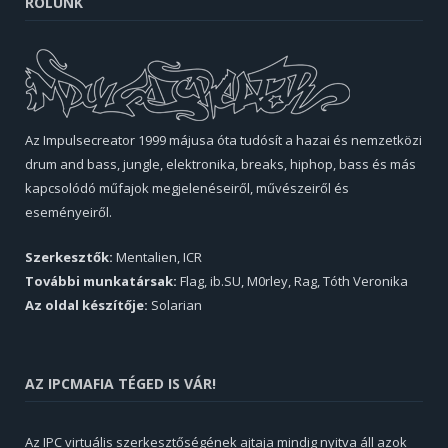
RÓLUNK
Az Impulsecreator 1999 májusa óta tudósít a hazai és nemzetközi
drum and bass, jungle, elektronika, breaks, hiphop, bass és más
kapcsolódó műfajok megjelenéseiről, művészeiről és
eseményeiről.
Szerkesztők:
Mentalien, ICR
További munkatársak:
Flag, ib.SU, M0rley, Rag, Tóth Veronika
Az oldal készítője:
Solarian
AZ IPCMAFIA TÉGED IS VÁR!
Az IPC virtuális szerkesztőségének ajtaja mindig nyitva áll azok