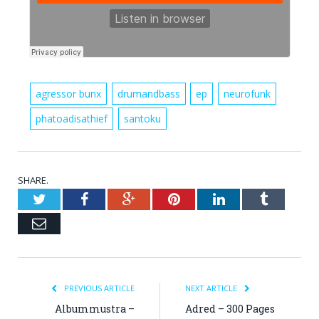
agressor bunx
drumandbass
ep
neurofunk
phatoadisathief
santoku
SHARE.
Twitter
Facebook
Google+
Pinterest
LinkedIn
Tumblr
Email
PREVIOUS ARTICLE
NEXT ARTICLE
Albummustra –
Adred – 300 Pages