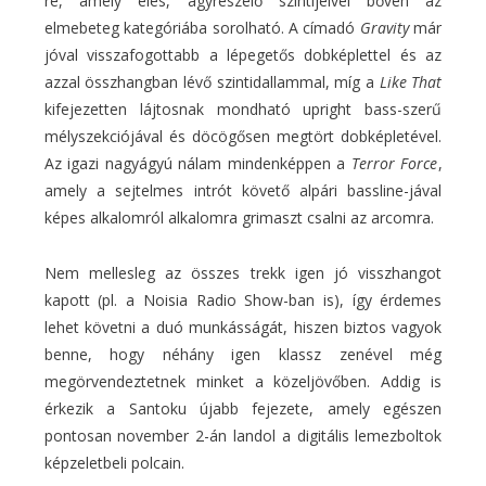
re, amely éles, agyreszelő szintijeivel bőven az
elmebeteg kategóriába sorolható. A címadó
Gravity
már
jóval visszafogottabb a lépegetős dobképlettel és az
azzal összhangban lévő szintidallammal, míg a
Like That
kifejezetten lájtosnak mondható upright bass-szerű
mélyszekciójával és döcögősen megtört dobképletével.
Az igazi nagyágyú nálam mindenképpen a
Terror Force
,
amely a sejtelmes intrót követő alpári bassline-jával
képes alkalomról alkalomra grimaszt csalni az arcomra.
Nem mellesleg az összes trekk igen jó visszhangot
kapott (pl. a Noisia Radio Show-ban is), így érdemes
lehet követni a duó munkásságát, hiszen biztos vagyok
benne, hogy néhány igen klassz zenével még
megörvendeztetnek minket a közeljövőben. Addig is
érkezik a Santoku újabb fejezete, amely egészen
pontosan november 2-án landol a digitális lemezboltok
képzeletbeli polcain.