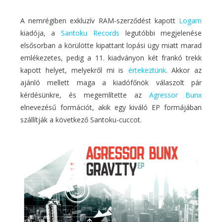
A nemrégiben exkluzív RAM-szerződést kapott
Logam
kiadója, a
Santoku Records
legutóbbi megjelenése
elsősorban a körülötte kipattant lopási ügy miatt marad
emlékezetes, pedig a 11. kiadványon két frankó trekk
kapott helyet, melyekről mi is
értekeztünk
. Akkor az
ajánló mellett maga a kiadófőnök válaszolt pár
kérdésünkre, és megemlítette az
Agressor Bunx
elnevezésű formációt, akik egy kiváló EP formájában
szállítják a következő Santoku-cuccot.