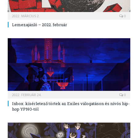
2022. MÁRCIUS 2.
0
Lemezajánló – 2022. február
2022. FEBRUÁR 24.
0
Inbox: kísérletező törtek az Exiles válogatáson és nívós hip-
hop YPNO-tól