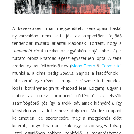
A bevezetőben már megpendített zenelopási fiaskó
nyilvánvalóan nem tett jót az alapvetően fejlődő
tendenciát mutató atlantai kiadónak. Történt, hogy a
Humanoid
című trekket az egyébként saját labelt (!) is
futtató orosz Phatoad egész egyszerűen lopta. A zene
eredetileg két feltörekvő név (
Mean Teeth
&
Cosmistic
)
munkája, a címe pedig
Solaris
. Sajnos a kiadófőnök
–
jóhiszeműsége révén
–
maga is részese lett ennek a
lopási botránynak (mint Phatoad feat. Logam), ugyanis
elhitte az orosz „producer” történetét az elszállt
számítógépről (és így a trekk sávjainak hiányáról), így
kénytelen volt a full zenével dolgozni. Mindez roppant
kellemetlen, de szerencsére még a megjelenés előtt
kiderült, hogy Phatoad csak egy közönséges tolvaj.
Ezzel egyidőben többen, többfelől is megerősítették: